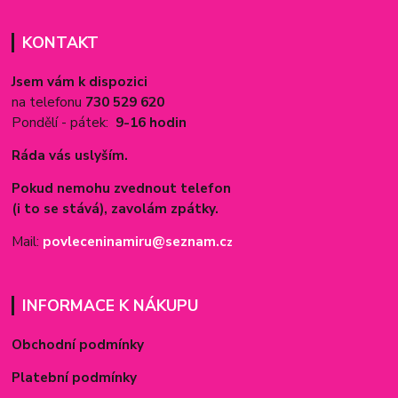
KONTAKT
Jsem vám k dispozici
na telefonu
730 529 620
Pondělí - pátek:
9-16 hodin
Ráda vás uslyším.
Pokud nemohu zvednout telefon
(i to se stává), zavolám zpátky.
Mail:
povleceninamiru@seznam.c
z
INFORMACE K NÁKUPU
Obchodní podmínky
Platební podmínky