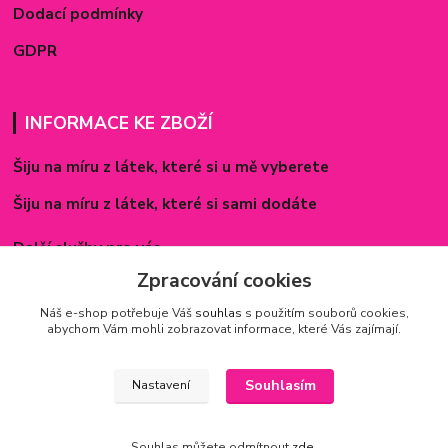
Dodací podmínky
GDPR
INFORMACE KE ZBOŽÍ
Šiju na míru z látek, které si u mě vyberete
Šiju na míru z látek, které si sami dodáte
Další služby pro vás
Zpracování cookies
Způsoby zapínání povlečení
Náš e-shop potřebuje Váš
souhlas
s použitím souborů cookies,
Rozměry prostěradel
abychom Vám mohli zobrazovat informace, které Vás zajímají.
Inspirace - realizované zakázky
Souhlasím
Nastavení
Souhlas můžete odmítnout
zde
.