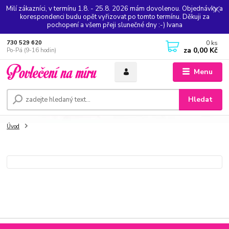
Milí zákazníci, v termínu 1.8. - 25.8. 2026 mám dovolenou. Objednávky a
korespondenci budu opět vyřizovat po tomto termínu. Děkuji za
pochopení a všem přeji slunečné dny :-) Ivana
0
ks
730 529 620
za
0,00 Kč
Po-Pá (9-16 hodin)
Menu
Hledat
Úvod