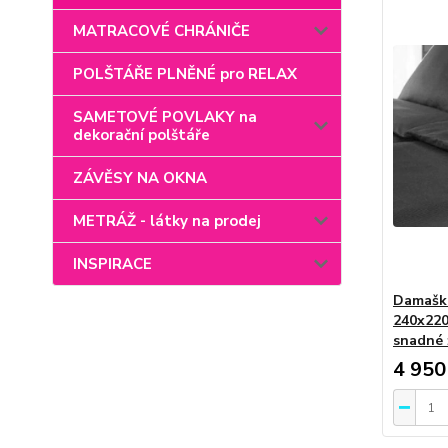
MATRACOVÉ CHRÁNIČE
POLŠTÁŘE PLNĚNÉ pro RELAX
SAMETOVÉ POVLAKY na
dekorační polštáře
ZÁVĚSY NA OKNA
METRÁŽ - látky na prodej
INSPIRACE
Damašk
240x220
snadné 
4 950