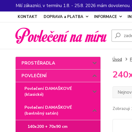
Milí zákazníci, v termínu 1.8. - 25.8. 2026 mám dovolenou
KONTAKT
DOPRAVA a PLATBA
INFORMACE
I
Úvod
PROSTĚRADLA
240x
POVLEČENÍ
Povlečení DAMAŠKOVÉ
Nejnově
(klasické)
Povlečení DAMAŠKOVÉ
Zobrazuji 
(bavlněný satén)
140x200 + 70x90 cm