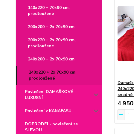
140x220 + 70x90 cm,
prodloužené
200x200 + 2x 70x90 cm
200x220 + 2x 70x90 cm,
prodloužené
240x200 + 2x 70x90 cm
240x220 + 2x 70x90 cm,
prodloužené
Damašk
240x220
Povlečení DAMAŠKOVÉ
snadné 
LUXUSNÍ
4 950
Povlečení z KANAFASU
DOPRODEJ - povlečení se
SLEVOU