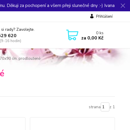
u. Děkuji za pochopení a všem přeji slunečné dny :-) Ivana
Přihlášení
 si rady? Zavolejte.
0
ks
529 620
za
0,00 Kč
(9-16 hodin)
70x90 cm, prodloužené
é
strana
z 1