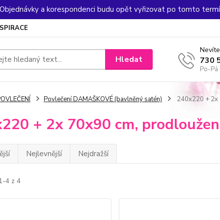
. Objednávky a korespondenci budu opět vyřizovat po tomto termín
NSPIRACE
Nevíte
Hledat
730 
Po-Pá 
POVLEČENÍ
Povlečení DAMAŠKOVÉ (bavlněný satén)
240x220 + 2x 
220 + 2x 70x90 cm, prodloužen
jší
Nejlevnější
Nejdražší
1-4 z 4