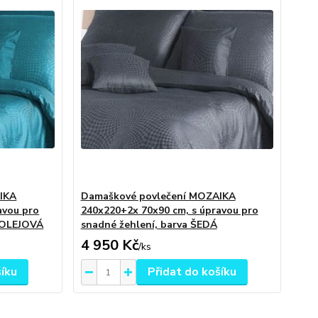
IKA
Damaškové povlečení MOZAIKA
avou pro
240x220+2x 70x90 cm, s úpravou pro
ROLEJOVÁ
snadné žehlení, barva ŠEDÁ
4 950 Kč
/
ks
šíku
Přidat do košíku