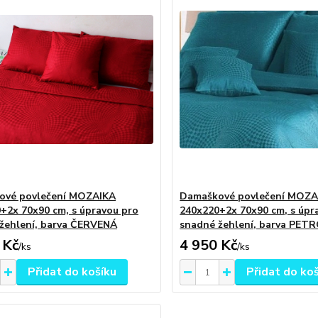
ové povlečení MOZAIKA
Damaškové povlečení MOZA
+2x 70x90 cm, s úpravou pro
240x220+2x 70x90 cm, s úpr
žehlení, barva ČERVENÁ
snadné žehlení, barva PET
 Kč
4 950 Kč
/
ks
/
ks
Přidat do košíku
Přidat do ko