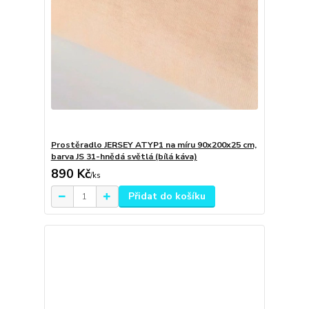
Prostěradlo JERSEY ATYP1 na míru 90x200x25 cm,
barva JS 31-hnědá světlá (bílá káva)
890 Kč
/
ks
Přidat do košíku