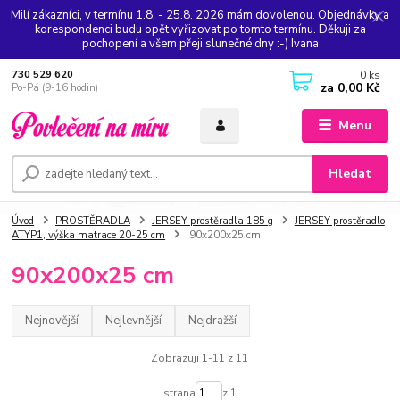
Milí zákazníci, v termínu 1.8. - 25.8. 2026 mám dovolenou. Objednávky a
korespondenci budu opět vyřizovat po tomto termínu. Děkuji za
pochopení a všem přeji slunečné dny :-) Ivana
0
ks
730 529 620
za
0,00 Kč
Po-Pá (9-16 hodin)
Menu
Hledat
Úvod
PROSTĚRADLA
JERSEY prostěradla 185 g
JERSEY prostěradlo
ATYP1, výška matrace 20-25 cm
90x200x25 cm
90x200x25 cm
Nejnovější
Nejlevnější
Nejdražší
Zobrazuji 1-11 z 11
strana
z 1