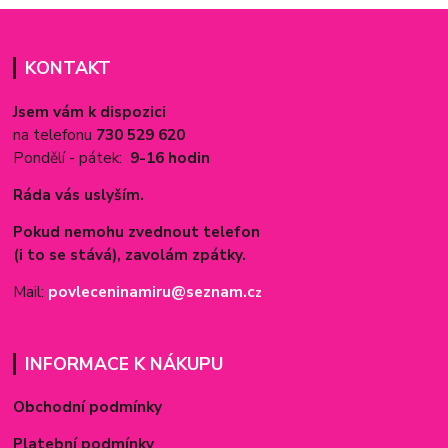
KONTAKT
Jsem vám k dispozici
na telefonu
730 529 620
Pondělí - pátek:
9-16 hodin
Ráda vás uslyším.
Pokud nemohu zvednout telefon
(i to se stává), zavolám zpátky.
Mail:
povleceninamiru@seznam.c
z
INFORMACE K NÁKUPU
Obchodní podmínky
Platební podmínky