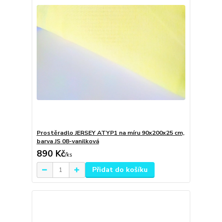
Prostěradlo JERSEY ATYP1 na míru 90x200x25 cm,
barva JS 08-vanilková
890 Kč
/
ks
Přidat do košíku