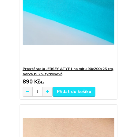
Prostěradlo JERSEY ATYP1 na míru 90x200x25 cm,
barva JS 26-tyrkysová
890 Kč
/
ks
Přidat do košíku