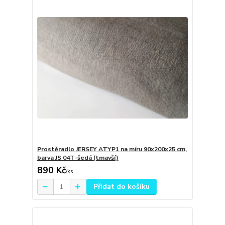
Prostěradlo JERSEY ATYP1 na míru 90x200x25 cm,
barva JS 04T-šedá (tmavší)
890 Kč
/
ks
Přidat do košíku