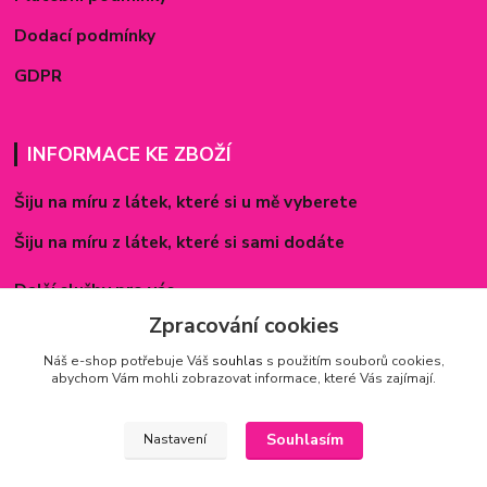
Dodací podmínky
GDPR
INFORMACE KE ZBOŽÍ
Šiju na míru z látek, které si u mě vyberete
Šiju na míru z látek, které si sami dodáte
Další služby pro vás
Zpracování cookies
Způsoby zapínání povlečení
Náš e-shop potřebuje Váš
souhlas
s použitím souborů cookies,
Rozměry prostěradel
abychom Vám mohli zobrazovat informace, které Vás zajímají.
Inspirace - realizované zakázky
Souhlasím
Nastavení