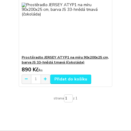
Prostěradlo JERSEY ATYP1 na míru 90x200x25 cm,
barva JS 33-hnědá tmavá (čokoláda)
890 Kč
/
ks
Přidat do košíku
strana
z 1