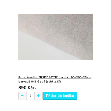
Prostěradlo JERSEY ATYP1 na míru 90x200x25 cm,
barva JS 04S-šedá (světlejší)
890 Kč
/
ks
Přidat do košíku