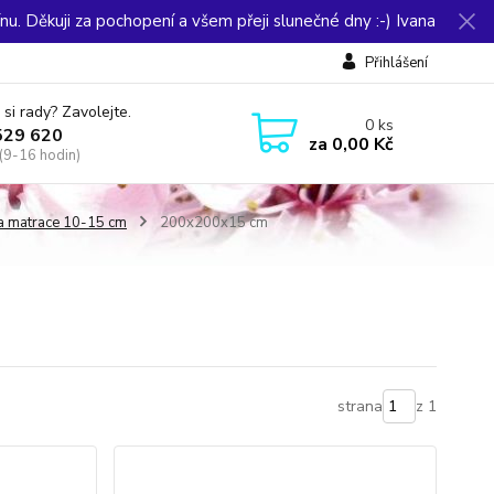
u. Děkuji za pochopení a všem přeji slunečné dny :-) Ivana
Přihlášení
 si rady? Zavolejte.
0
ks
529 620
za
0,00 Kč
(9-16 hodin)
ka matrace 10-15 cm
200x200x15 cm
strana
z 1