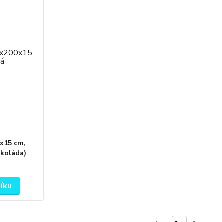
x15 cm,
okoláda)
šíku