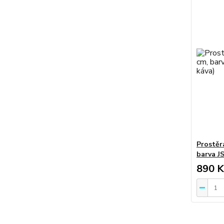
Prostěr
barva JS
890 K