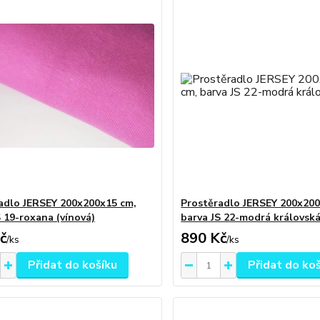
adlo JERSEY 200x200x15 cm,
Prostěradlo JERSEY 200x200
S 19-roxana (vínová)
barva JS 22-modrá královsk
č
890 Kč
/
ks
/
ks
Přidat do košíku
Přidat do ko