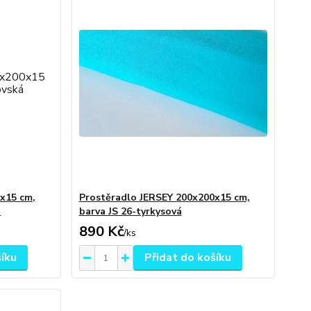
x15 cm,
Prostěradlo JERSEY 200x200x15 cm,
á
barva JS 26-tyrkysová
890 Kč
/
ks
šíku
Přidat do košíku