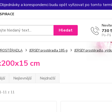
. Objednávky a korespondenci budu opět vyřizovat po tomto termín
NSPIRACE
Nevíte
Hledat
730 
Po-Pá 
PROSTĚRADLA
JERSEY prostěradla 185 g
JERSEY prostěradlo, výš
x200x15 cm
jší
Nejlevnější
Nejdražší
1-11 z 11