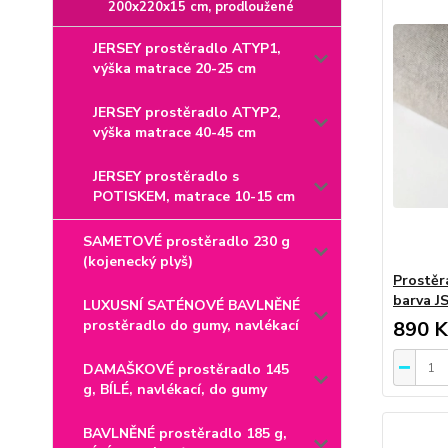
200x220x15 cm, prodloužené
JERSEY prostěradlo ATYP1,
výška matrace 20-25 cm
JERSEY prostěradlo ATYP2,
výška matrace 40-45 cm
JERSEY prostěradlo s
POTISKEM, matrace 10-15 cm
SAMETOVÉ prostěradlo 230 g
(kojenecký plyš)
Prostěr
barva J
LUXUSNÍ SATÉNOVÉ BAVLNĚNÉ
prostěradlo do gumy, navlékací
890 K
DAMAŠKOVÉ prostěradlo 145
g, BÍLÉ, navlékací, do gumy
BAVLNĚNÉ prostěradlo 185 g,