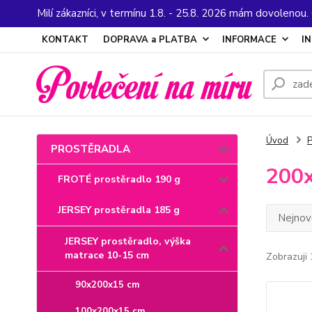
Milí zákazníci, v termínu 1.8. - 25.8. 2026 mám dovolenou
KONTAKT
DOPRAVA a PLATBA
INFORMACE
I
Úvod
PROSTĚRADLA
200
FROTÉ prostěradlo 190 g
JERSEY prostěradla 185 g
Nejnově
JERSEY prostěradlo, výška
matrace 10-15 cm
Zobrazuji 
90x200x15 cm
100x200x15 cm