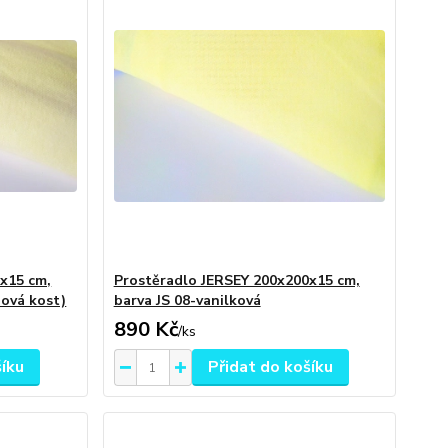
x15 cm,
Prostěradlo JERSEY 200x200x15 cm,
nová kost)
barva JS 08-vanilková
890 Kč
/
ks
šíku
Přidat do košíku