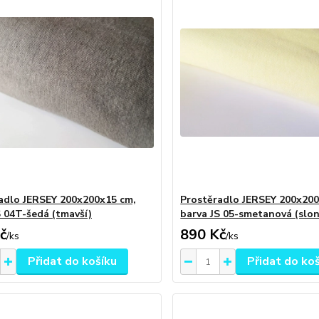
adlo JERSEY 200x200x15 cm,
Prostěradlo JERSEY 200x200
S 04T-šedá (tmavší)
barva JS 05-smetanová (slo
č
890 Kč
/
ks
/
ks
Přidat do košíku
Přidat do ko