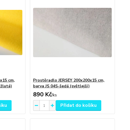
x15 cm,
Prostěradlo JERSEY 200x200x15 cm,
 žlutá)
barva JS 04S-šedá (světlejší)
890 Kč
/
ks
šíku
Přidat do košíku