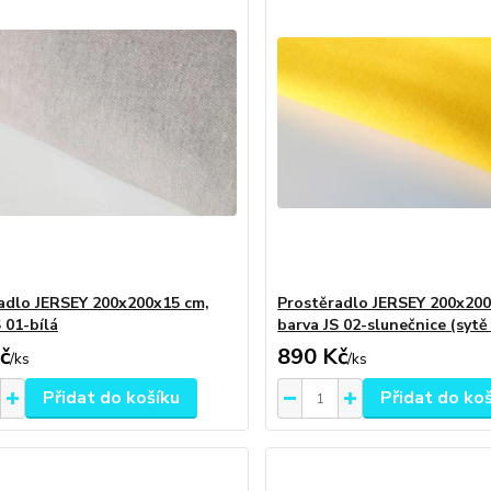
adlo JERSEY 200x200x15 cm,
Prostěradlo JERSEY 200x200
 01-bílá
barva JS 02-slunečnice (sytě
č
890 Kč
/
ks
/
ks
Přidat do košíku
Přidat do ko