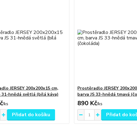
adlo JERSEY 200x200x15 cm,
Prostěradlo JERSEY 200x200
 31-hnědá světlá (bílá káva)
barva JS 33-hnědá tmavá (č
č
890 Kč
/
ks
/
ks
Přidat do košíku
Přidat do ko