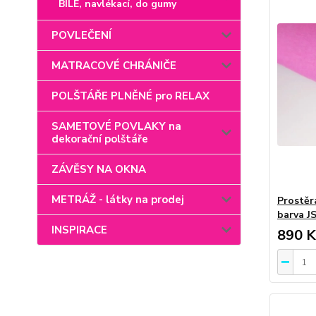
BÍLÉ, navlékací, do gumy
POVLEČENÍ
MATRACOVÉ CHRÁNIČE
POLŠTÁŘE PLNĚNÉ pro RELAX
SAMETOVÉ POVLAKY na
dekorační polštáře
ZÁVĚSY NA OKNA
METRÁŽ - látky na prodej
Prostěr
barva J
INSPIRACE
890 K