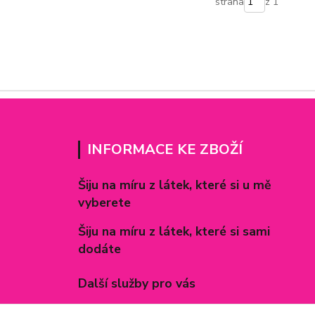
strana
z 1
INFORMACE KE ZBOŽÍ
Šiju na míru z látek, které si u mě
vyberete
Šiju na míru z látek, které si sami
dodáte
Další služby pro vás
Způsoby zapínání povlečení