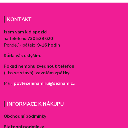
KONTAKT
Jsem vám k dispozici
na telefonu
730 529 620
Pondělí - pátek:
9-16 hodin
Ráda vás uslyším.
Pokud nemohu zvednout telefon
(i to se stává), zavolám zpátky.
Mail:
povleceninamiru@seznam.c
z
INFORMACE K NÁKUPU
Obchodní podmínky
Platební podmínky