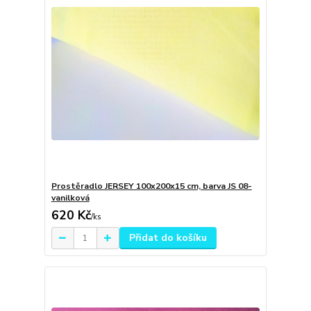
Prostěradlo JERSEY 100x200x15 cm, barva JS 08-
vanilková
620 Kč
/
ks
Přidat do košíku