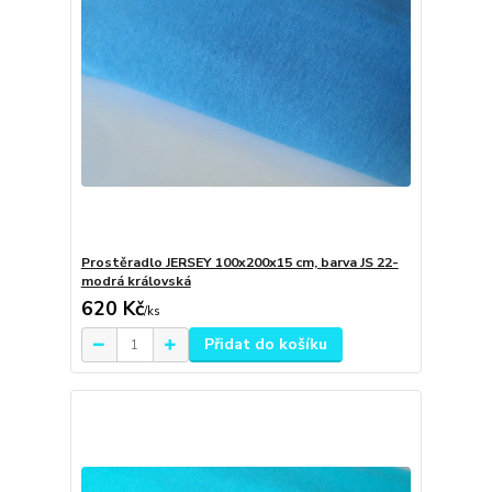
Prostěradlo JERSEY 100x200x15 cm, barva JS 22-
modrá královská
620 Kč
/
ks
Přidat do košíku