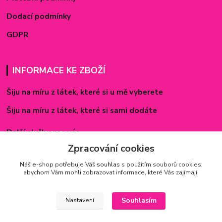
Dodací podmínky
GDPR
INFORMACE KE ZBOŽÍ
Šiju na míru z látek, které si u mě vyberete
Šiju na míru z látek, které si sami dodáte
Další služby pro vás
Zpracování cookies
Způsoby zapínání povlečení
Náš e-shop potřebuje Váš
souhlas
s použitím souborů cookies,
Rozměry prostěradel
abychom Vám mohli zobrazovat informace, které Vás zajímají.
Inspirace - realizované zakázky
Souhlasím
Nastavení