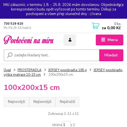
Milí zákazníci, v termínu 1.8. - 25.8. 2026 mám dovolenou. Objednávky a
korespondenci budu opět vyřizovat po tomto termínu. Děkuji za
pochopení a všem přeji slunečné dny :-) Ivana
0
ks
730 529 620
za
0,00 Kč
Po-Pá (9-16 hodin)
Menu
Hledat
Úvod
PROSTĚRADLA
JERSEY prostěradla 185 g
JERSEY prostěradlo,
výška matrace 10-15 cm
100x200x15 cm
100x200x15 cm
Nejnovější
Nejlevnější
Nejdražší
Zobrazuji 1-11 z 11
strana
z 1