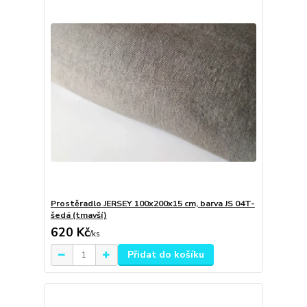
Prostěradlo JERSEY 100x200x15 cm, barva JS 04T-
šedá (tmavší)
620 Kč
/
ks
Přidat do košíku