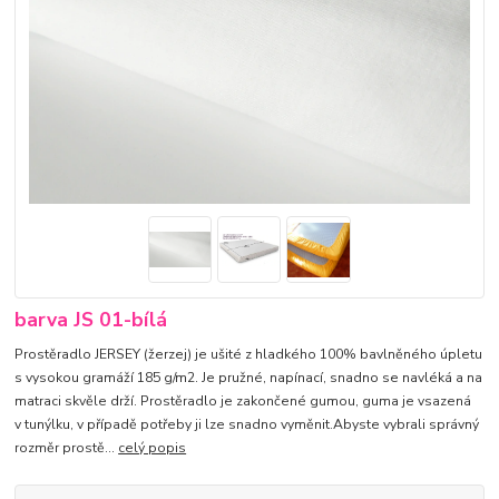
barva JS 01-bílá
Prostěradlo JERSEY (žerzej) je ušité z hladkého 100% bavlněného úpletu
s vysokou gramáží 185 g/m2. Je pružné, napínací, snadno se navléká a na
matraci skvěle drží. Prostěradlo je zakončené gumou, guma je vsazená
v tunýlku, v případě potřeby ji lze snadno vyměnit.Abyste vybrali správný
rozměr prostě...
celý popis