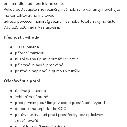
prostěradlo bude perfektně sedět.
Pokud potřebujete jiné rozměry, než nabízené varianty, neváhejte
mě kontaktovat na mailovou
adresu
povleceninamiru@seznam.cz
nebo telefonicky na čísle
730 529 620, ráda Vás uslyším.
Přednosti, výhody
100% bavlna
přírodní materiál
hustě tkaný úplet, gramáž 185g/m2
příjemné, hladké, prodyšné
pružné a napínací, s gumou v tunýlku
Ošetřování a praní
údržba je snadná
žehlení není nutné
před prvním použitím je vhodné prostěradlo vyprat
doporučená teplota do 60°C
používejte kvalitní prací prostředky bez optických
zesvětlovačů
nesušte na přímém sluníčku