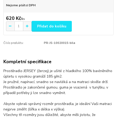
Nejsme plátci DPH
620 Kč
/
ks
Přidat do košíku
Číslo produktu:
PR-JS-10020015-bila
Kompletní specifikace
Prostěradlo JERSEY (žerzej) je ušité z hladkého 100% bavlněného
úpletu s vysokou gramáží 185 g/m2.
Je pružné, napínací, snadno se navléká a na matraci skvěle drží.
Prostěradlo je zakončené gumou, guma je vsazená v tunýlku, v
případě potřeby ji lze snadno vyměnit.
Abyste vybrali správný rozměr prostěradla, je ideální Vaši matraci
nejprve změřit (šířka x délka x výška).
Všechny tři rozměry jsou důležité, abyste měli jistotu, že