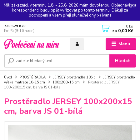
Milí zákazníci, v termínu 1.8. - 25.8. 2026 mám dovolenou. Objednávky a
korespondenci budu opět vyřizovat po tomto termínu. Děkuji za
pochopení a všem přeji slunečné dny :-) Ivana
0
ks
730 529 620
za
0,00 Kč
Po-Pá (9-16 hodin)
Menu
Hledat
Úvod
PROSTĚRADLA
JERSEY prostěradla 185 g
JERSEY prostěradlo,
výška matrace 10-15 cm
100x200x15 cm
Prostěradlo JERSEY
100x200x15 cm, barva JS 01-bílá
Prostěradlo JERSEY 100x200x15
cm, barva JS 01-bílá