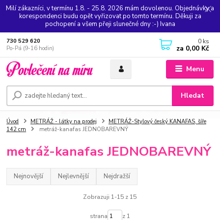
Milí zákazníci, v termínu 1.8. - 25.8. 2026 mám dovolenou. Objednávky a
korespondenci budu opět vyřizovat po tomto termínu. Děkuji za
pochopení a všem přeji slunečné dny :-) Ivana
0
ks
730 529 620
za
0,00 Kč
Po-Pá (9-16 hodin)
Menu
Hledat
Úvod
METRÁŽ - látky na prodej
METRÁŽ-Stylový český KANAFAS, šíře
142 cm
metráž-kanafas JEDNOBAREVNÝ
metráž-kanafas JEDNOBAREVNÝ
Nejnovější
Nejlevnější
Nejdražší
Zobrazuji 1-15 z 15
strana
z 1