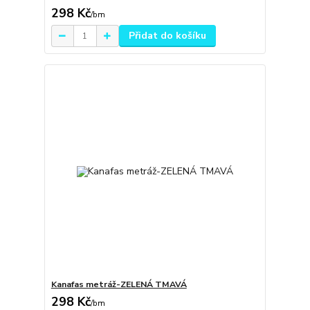
298 Kč
/
bm
Přidat do košíku
Kanafas metráž-ZELENÁ TMAVÁ
298 Kč
/
bm