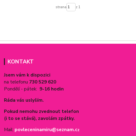
strana
z 1
KONTAKT
Jsem vám k dispozici
na telefonu
730 529 620
Pondělí - pátek:
9-16 hodin
Ráda vás uslyším.
Pokud nemohu zvednout telefon
(i to se stává), zavolám zpátky.
Mail:
povleceninamiru@seznam.c
z