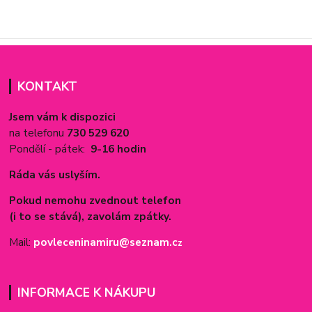
KONTAKT
Jsem vám k dispozici
na telefonu
730 529 620
Pondělí - pátek:
9-16 hodin
Ráda vás uslyším.
Pokud nemohu zvednout telefon
(i to se stává), zavolám zpátky.
Mail:
povleceninamiru@seznam.c
z
INFORMACE K NÁKUPU