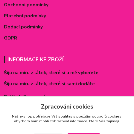
Obchodní podmínky
Platební podmínky
Dodací podmínky
GDPR
INFORMACE KE ZBOŽÍ
Šiju na míru z látek, které si u mě vyberete
Šiju na míru z látek, které si sami dodáte
Další služby pro vás
Zpracování cookies
Způsoby zapínání povlečení
Náš e-shop potřebuje Váš
souhlas
s použitím souborů cookies,
Rozměry prostěradel
abychom Vám mohli zobrazovat informace, které Vás zajímají.
Inspirace - realizované zakázky