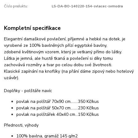
Číslo produktu:
LS-DA-BO-140220-154-svlacec-svmodra
Kompletní specifikace
Elegantní damaškové povlečení, příjemné a hebké na dotek, je
vyrobené ze 100% bavlněných přízí egyptské bavlny,
zdobené květinovým vzorem, který je vetkaný přímo do látky.
Látka je jemná, ale hustě tkaná a povlečení si díky tomu
zachovává rozměry a tvar po celou dobu své životnosti.
Klasické zapínání na knoflíky (na přání dáme zipový nebo hotelový
uzávěr).
Doplňky - polštáře navíc
povlak na polštář 70x90 cm........350 Kč/kus
povlak na polštář 50x70 cm........230 Kč/kus
povlak na polštářek 40x40 cm...150 Kč/kus
Přednosti, výhody
100% bavlna, gramáž 145 g/m2