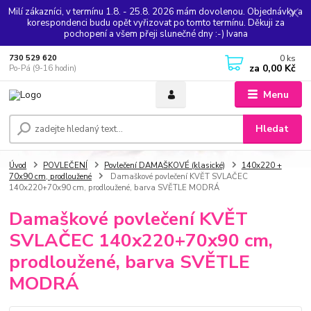
Milí zákazníci, v termínu 1.8. - 25.8. 2026 mám dovolenou. Objednávky a
korespondenci budu opět vyřizovat po tomto termínu. Děkuji za
pochopení a všem přeji slunečné dny :-) Ivana
0
ks
730 529 620
za
0,00 Kč
Po-Pá (9-16 hodin)
Menu
Hledat
Úvod
POVLEČENÍ
Povlečení DAMAŠKOVÉ (klasické)
140x220 +
70x90 cm, prodloužené
Damaškové povlečení KVĚT SVLAČEC
140x220+70x90 cm, prodloužené, barva SVĚTLE MODRÁ
Damaškové povlečení KVĚT
SVLAČEC 140x220+70x90 cm,
prodloužené, barva SVĚTLE
MODRÁ