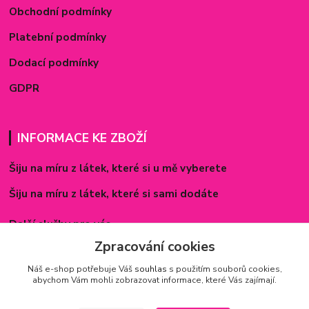
Obchodní podmínky
Platební podmínky
Dodací podmínky
GDPR
INFORMACE KE ZBOŽÍ
Šiju na míru z látek, které si u mě vyberete
Šiju na míru z látek, které si sami dodáte
Další služby pro vás
Zpracování cookies
Způsoby zapínání povlečení
Náš e-shop potřebuje Váš
souhlas
s použitím souborů cookies,
Rozměry prostěradel
abychom Vám mohli zobrazovat informace, které Vás zajímají.
Inspirace - realizované zakázky