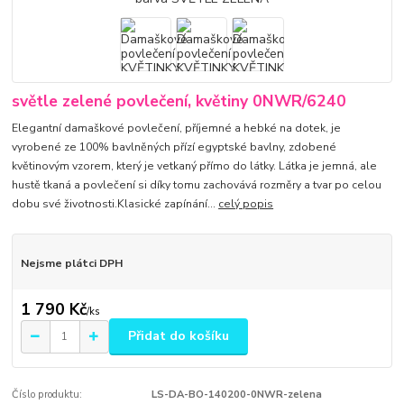
světle zelené povlečení, květiny 0NWR/6240
Elegantní damaškové povlečení, příjemné a hebké na dotek, je
vyrobené ze 100% bavlněných přízí egyptské bavlny, zdobené
květinovým vzorem, který je vetkaný přímo do látky. Látka je jemná, ale
hustě tkaná a povlečení si díky tomu zachovává rozměry a tvar po celou
dobu své životnosti.Klasické zapínání...
celý popis
Nejsme plátci DPH
1 790 Kč
/
ks
Přidat do košíku
Číslo produktu:
LS-DA-BO-140200-0NWR-zelena