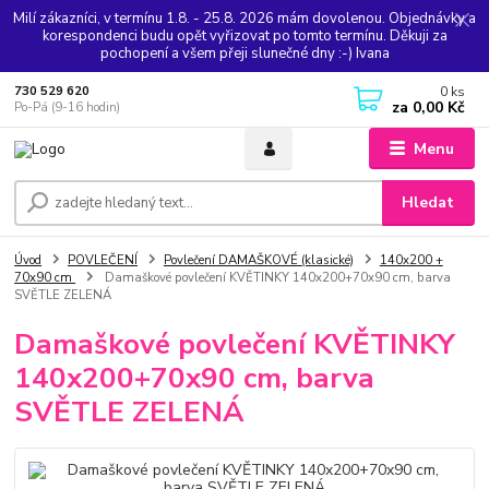
Milí zákazníci, v termínu 1.8. - 25.8. 2026 mám dovolenou. Objednávky a
korespondenci budu opět vyřizovat po tomto termínu. Děkuji za
pochopení a všem přeji slunečné dny :-) Ivana
0
ks
730 529 620
za
0,00 Kč
Po-Pá (9-16 hodin)
Menu
Hledat
Úvod
POVLEČENÍ
Povlečení DAMAŠKOVÉ (klasické)
140x200 +
70x90 cm
Damaškové povlečení KVĚTINKY 140x200+70x90 cm, barva
SVĚTLE ZELENÁ
Damaškové povlečení KVĚTINKY
140x200+70x90 cm, barva
SVĚTLE ZELENÁ