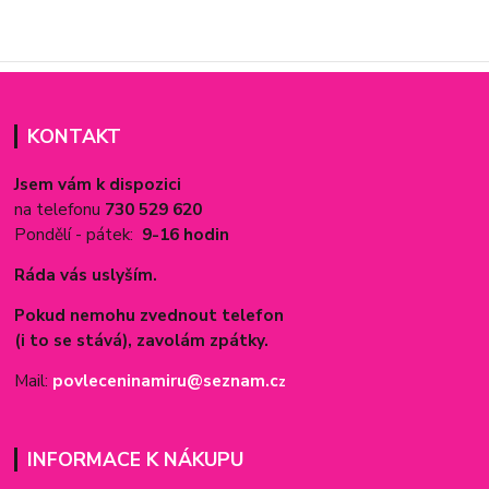
KONTAKT
Jsem vám k dispozici
na telefonu
730 529 620
Pondělí - pátek:
9-16 hodin
Ráda vás uslyším.
Pokud nemohu zvednout telefon
(i to se stává), zavolám zpátky.
Mail:
povleceninamiru@seznam.c
z
INFORMACE K NÁKUPU