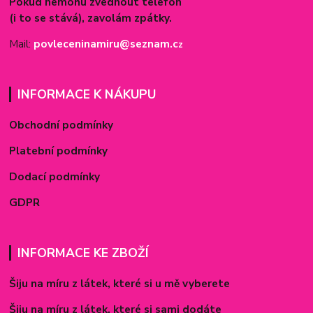
Pokud nemohu zvednout telefon
(i to se stává), zavolám zpátky.
Mail:
povleceninamiru@seznam.c
z
INFORMACE K NÁKUPU
Obchodní podmínky
Platební podmínky
Dodací podmínky
GDPR
INFORMACE KE ZBOŽÍ
Šiju na míru z látek, které si u mě vyberete
Šiju na míru z látek, které si sami dodáte