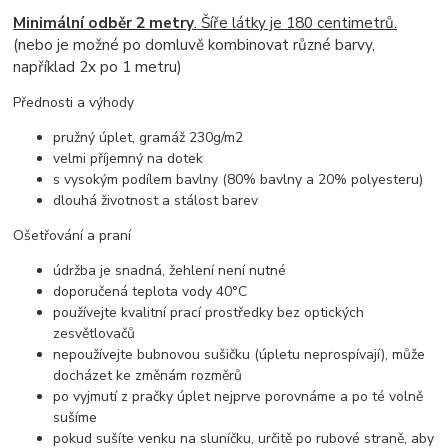
Minimální odběr 2 metry
.
Šíře látky je 180 centimetrů.
(nebo je možné po domluvě kombinovat různé barvy,
například 2x po 1 metru)
Přednosti a výhody
pružný úplet, gramáž 230g/m2
velmi příjemný na dotek
s vysokým podílem bavlny (80% bavlny a 20% polyesteru)
dlouhá životnost a stálost barev
Ošetřování a praní
údržba je snadná, žehlení není nutné
doporučená teplota vody 40°C
používejte kvalitní prací prostředky bez optických
zesvětlovačů
nepoužívejte bubnovou sušičku (úpletu neprospívají), může
docházet ke změnám rozměrů
po vyjmutí z pračky úplet nejprve porovnáme a po té volně
sušíme
pokud sušíte venku na sluníčku, určitě po rubové straně, aby