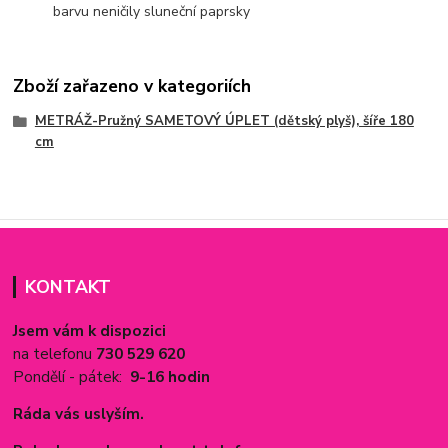
barvu neničily sluneční paprsky
Zboží zařazeno v kategoriích
METRÁŽ-Pružný SAMETOVÝ ÚPLET (dětský plyš), šíře 180
cm
KONTAKT
Jsem vám k dispozici
na telefonu
730 529 620
Pondělí - pátek:
9-16 hodin
Ráda vás uslyším.