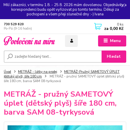
Milí zákazníci, v termínu 1.8. - 25.8. 2026 mám dovolenou. Objednávky a
korespondenci budu opět vyřizovat po tomto termínu. Děkuji za
pochopení a všem přeji slunečné dny :-) Ivana
0
ks
730 529 620
za
0,00 Kč
Po-Pá (9-16 hodin)
Menu
Hledat
Úvod
METRÁŽ - látky na prodej
METRÁŽ-Pružný SAMETOVÝ ÚPLET
(dětský plyš), šíře 180 cm
METRÁŽ - pružný SAMETOVÝ úplet (dětský plyš)
šíře 180 cm, barva SAM 08-tyrkysová
METRÁŽ - pružný SAMETOVÝ
úplet (dětský plyš) šíře 180 cm,
barva SAM 08-tyrkysová