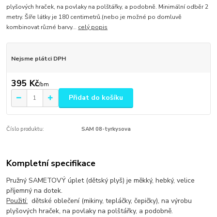
plyšových hraček, na povlaky na polštářky, a podobně. Minimální odběr 2
metry. Šíře látky je 180 centimetrů.(nebo je možné po domluvě
kombinovat různé barvy...
celý popis
Nejsme plátci DPH
395 Kč
/
bm
Přidat do košíku
Číslo produktu:
SAM 08-tyrkysova
Kompletní specifikace
Pružný SAMETOVÝ úplet (dětský plyš) je měkký, hebký, velice
příjemný na dotek.
Použití:
dětské oblečení (mikiny, tepláčky, čepičky), na výrobu
plyšových hraček, na povlaky na polštářky, a podobně.