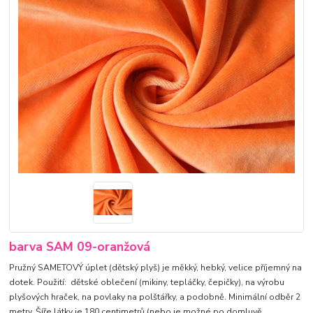
barva SAM 09-oranžová
Pružný SAMETOVÝ úplet (dětský plyš) je měkký, hebký, velice příjemný na
dotek. Použití: dětské oblečení (mikiny, tepláčky, čepičky), na výrobu
plyšových hraček, na povlaky na polštářky, a podobně. Minimální odběr 2
metry. Šíře látky je 180 centimetrů.(nebo je možné po domluvě