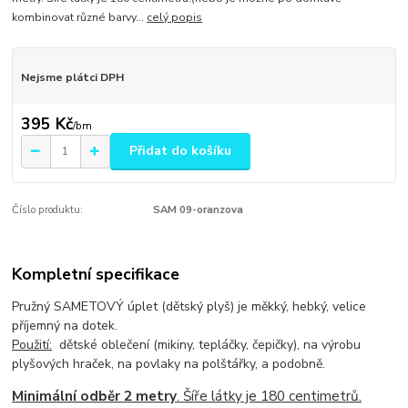
kombinovat různé barvy...
celý popis
Nejsme plátci DPH
395 Kč
/
bm
Přidat do košíku
Číslo produktu:
SAM 09-oranzova
Kompletní specifikace
Pružný SAMETOVÝ úplet (dětský plyš) je měkký, hebký, velice
příjemný na dotek.
Použití:
dětské oblečení (mikiny, tepláčky, čepičky), na výrobu
plyšových hraček, na povlaky na polštářky, a podobně.
Minimální odběr 2 metry
.
Šíře látky je 180 centimetrů.