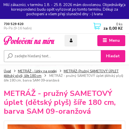
Milí zákazníci, v termínu 1.8. - 25.8. 2026 mám dovolenou. Objednávky a
korespondenci budu opět vyřizovat po tomto termínu. Děkuji za
pochopení a všem přeji slunečné dny :-) Ivana
0
ks
730 529 620
za
0,00 Kč
Po-Pá (9-16 hodin)
Menu
Hledat
Úvod
METRÁŽ - látky na prodej
METRÁŽ-Pružný SAMETOVÝ ÚPLET
(dětský plyš), šíře 180 cm
METRÁŽ - pružný SAMETOVÝ úplet (dětský plyš)
šíře 180 cm, barva SAM 09-oranžová
METRÁŽ - pružný SAMETOVÝ
úplet (dětský plyš) šíře 180 cm,
barva SAM 09-oranžová