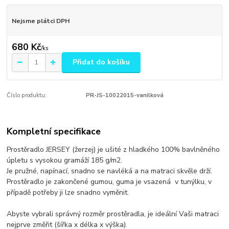
Nejsme plátci DPH
680 Kč
/
ks
Přidat do košíku
Číslo produktu:
PR-JS-10022015-vanilková
Kompletní specifikace
Prostěradlo JERSEY (žerzej) je ušité z hladkého 100% bavlněného
úpletu s vysokou gramáží 185 g/m2.
Je pružné, napínací, snadno se navléká a na matraci skvěle drží.
Prostěradlo je zakončené gumou, guma je vsazená v tunýlku, v
případě potřeby ji lze snadno vyměnit.
Abyste vybrali správný rozměr prostěradla, je ideální Vaši matraci
nejprve změřit (šířka x délka x výška).