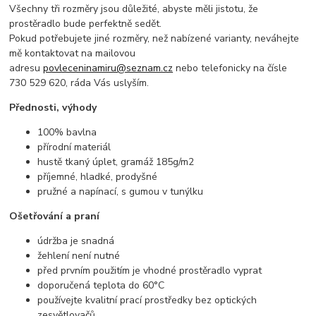
Všechny tři rozměry jsou důležité, abyste měli jistotu, že
prostěradlo bude perfektně sedět.
Pokud potřebujete jiné rozměry, než nabízené varianty, neváhejte
mě kontaktovat na mailovou
adresu
povleceninamiru@seznam.cz
nebo telefonicky na čísle
730 529 620, ráda Vás uslyším.
Přednosti, výhody
100% bavlna
přírodní materiál
hustě tkaný úplet, gramáž 185g/m2
příjemné, hladké, prodyšné
pružné a napínací, s gumou v tunýlku
Ošetřování a praní
údržba je snadná
žehlení není nutné
před prvním použitím je vhodné prostěradlo vyprat
doporučená teplota do 60°C
používejte kvalitní prací prostředky bez optických
zesvětlovačů