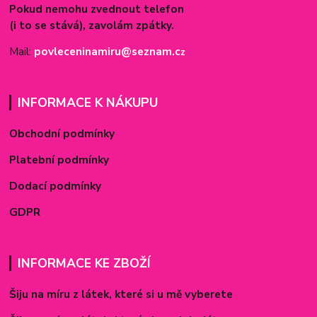
Pokud nemohu zvednout telefon
(i to se stává), zavolám zpátky.
Mail:
povleceninamiru@seznam.c
z
INFORMACE K NÁKUPU
Obchodní podmínky
Platební podmínky
Dodací podmínky
GDPR
INFORMACE KE ZBOŽÍ
Šiju na míru z látek, které si u mě vyberete