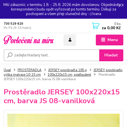
Milí zákazníci, v termínu 1.8. - 25.8. 2026 mám dovolenou. Objednávky a
korespondenci budu opět vyřizovat po tomto termínu. Děkuji za
pochopení a všem přeji slunečné dny :-) Ivana
0
ks
730 529 620
za
0,00 Kč
Po-Pá (9-16 hodin)
Menu
Hledat
Úvod
PROSTĚRADLA
JERSEY prostěradla 185 g
JERSEY prostěradlo,
výška matrace 10-15 cm
100x220x15 cm, prodloužené
Prostěradlo
JERSEY 100x220x15 cm, barva JS 08-vanilková
Prostěradlo JERSEY 100x220x15
cm, barva JS 08-vanilková