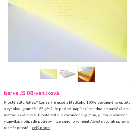
barva JS 08-vanilková
Prostěradlo JERSEY (žerzej) je ušité z hladkého 100% bavlněného úpletu
s vysokou gramáží 185 g/m2. Je pružné, napínací, snadno se navléká a na
matraci skvěle drží. Prostěradlo je zakončené gumou, guma je vsazená
v tunýlku, v případě potřeby ji lze snadno vyměnit.Abyste vybrali správný
rozměr prostě...
celý popis