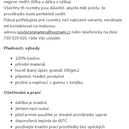
nejprve změřit (šířka x délka x výška).
Všechny tři rozměry jsou důležité, abyste měli jistotu, že
prostěradlo bude perfektně sedět.
Pokud potřebujete jiné rozměry, než nabízené varianty, neváhejte
mě kontaktovat na mailovou
adresu
povleceninamiru@seznam.cz
nebo telefonicky na čísle
730 529 620, ráda Vás uslyším.
Přednosti, výhody
100% bavlna
přírodní materiál
hustě tkaný úplet, gramáž 185g/m2
příjemné, hladké, prodyšné
pružné a napínací, s gumou v tunýlku
Ošetřování a praní
údržba je snadná
žehlení není nutné
před prvním použitím je vhodné prostěradlo vyprat
doporučená teplota do 60°C
používejte kvalitní prací prostředky bez optických