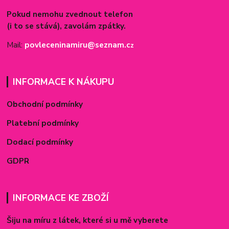
Pokud nemohu zvednout telefon
(i to se stává), zavolám zpátky.
Mail:
povleceninamiru@seznam.c
z
INFORMACE K NÁKUPU
Obchodní podmínky
Platební podmínky
Dodací podmínky
GDPR
INFORMACE KE ZBOŽÍ
Šiju na míru z látek, které si u mě vyberete