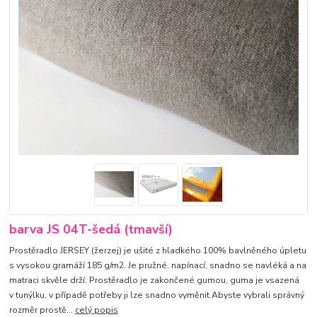
barva JS 04T-šedá (tmavší)
Prostěradlo JERSEY (žerzej) je ušité z hladkého 100% bavlněného úpletu
s vysokou gramáží 185 g/m2. Je pružné, napínací, snadno se navléká a na
matraci skvěle drží. Prostěradlo je zakončené gumou, guma je vsazená
v tunýlku, v případě potřeby ji lze snadno vyměnit.Abyste vybrali správný
rozměr prostě...
celý popis