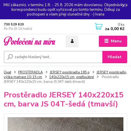
Milí zákazníci, v termínu 1.8. - 25.8. 2026 mám dovolenou. Objednávky a
korespondenci budu opět vyřizovat po tomto termínu. Děkuji za
pochopení a všem přeji slunečné dny :-) Ivana
0
ks
730 529 620
za
0,00 Kč
Po-Pá (9-16 hodin)
Menu
Hledat
Úvod
PROSTĚRADLA
JERSEY prostěradla 185 g
JERSEY prostěradlo,
výška matrace 10-15 cm
140x220x15 cm, prodloužené
Prostěradlo
JERSEY 140x220x15 cm, barva JS 04T-šedá (tmavší)
Prostěradlo JERSEY 140x220x15
cm, barva JS 04T-šedá (tmavší)