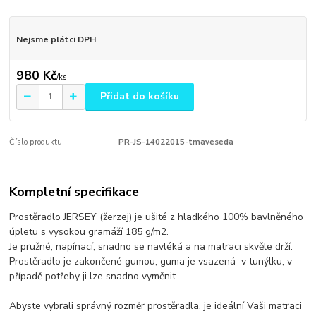
Nejsme plátci DPH
980 Kč
/
ks
Přidat do košíku
Číslo produktu:
PR-JS-14022015-tmaveseda
Kompletní specifikace
Prostěradlo JERSEY (žerzej) je ušité z hladkého 100% bavlněného
úpletu s vysokou gramáží 185 g/m2.
Je pružné, napínací, snadno se navléká a na matraci skvěle drží.
Prostěradlo je zakončené gumou, guma je vsazená v tunýlku, v
případě potřeby ji lze snadno vyměnit.
Abyste vybrali správný rozměr prostěradla, je ideální Vaši matraci