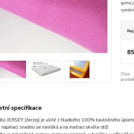
guma j
vyměni
Nej
85
Číslo
produkt
tní specifikace
dlo JERSEY (žerzej) je ušité z hladkého 100% bavlněného úplet
, napínací, snadno se navléká a na matraci skvěle drží.