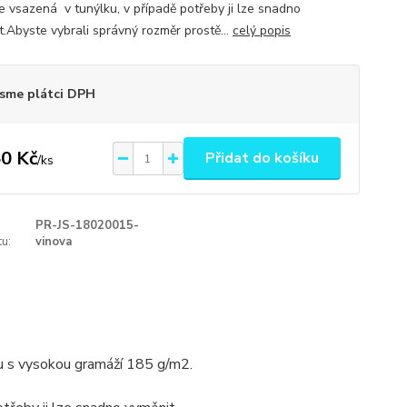
e vsazená v tunýlku, v případě potřeby ji lze snadno
t.Abyste vybrali správný rozměr prostě...
celý popis
sme plátci DPH
0 Kč
Přidat do košíku
/
ks
PR-JS-18020015-
u:
vinova
u s vysokou gramáží 185 g/m2.