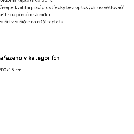
oručená teplota do 60°C
žívejte kvalitní prací prostředky bez optických zesvětlovačů
ušte na přímém sluníčku
 sušit v sušičce na nižší teplotu
zařazeno v kategoriích
200x15 cm