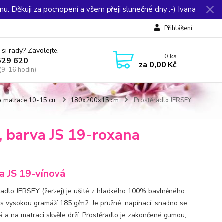
u. Děkuji za pochopení a všem přeji slunečné dny :-) Ivana
Přihlášení
 si rady? Zavolejte.
0
ks
529 620
za
0,00 Kč
(9-16 hodin)
ka matrace 10-15 cm
180x200x15 cm
Prostěradlo JERSEY
 barva JS 19-roxana
a JS 19-vínová
radlo JERSEY (žerzej) je ušité z hladkého 100% bavlněného
 s vysokou gramáží 185 g/m2. Je pružné, napínací, snadno se
á a na matraci skvěle drží. Prostěradlo je zakončené gumou,