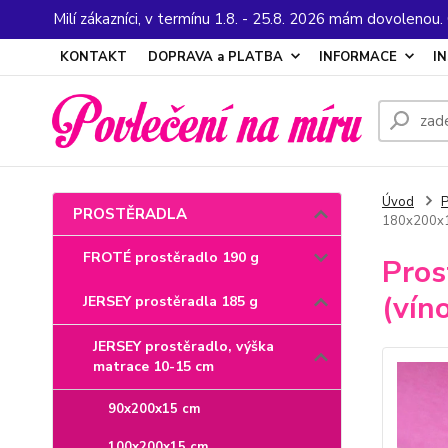
Milí zákazníci, v termínu 1.8. - 25.8. 2026 mám dovolenou
KONTAKT
DOPRAVA a PLATBA
INFORMACE
I
Úvod
PROSTĚRADLA
180x200x15
FROTÉ prostěradlo 190 g
Pros
(vín
JERSEY prostěradla 185 g
JERSEY prostěradlo, výška
matrace 10-15 cm
90x200x15 cm
100x200x15 cm