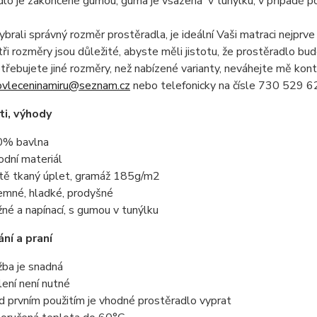
lo je zakončené gumou, guma je vsazená v tunýlku, v případě po
brali správný rozměr prostěradla, je ideální Vaši matraci nejprve 
ři rozměry jsou důležité, abyste měli jistotu, že prostěradlo bu
řebujete jiné rozměry, než nabízené varianty, neváhejte mě kon
ovleceninamiru@seznam.cz
nebo telefonicky na čísle 730 529 62
i, výhody
% bavlna
rodní materiál
tě tkaný úplet, gramáž 185g/m2
jemné, hladké, prodyšné
žné a napínací, s gumou v tunýlku
ní a praní
žba je snadná
lení není nutné
d prvním použitím je vhodné prostěradlo vyprat