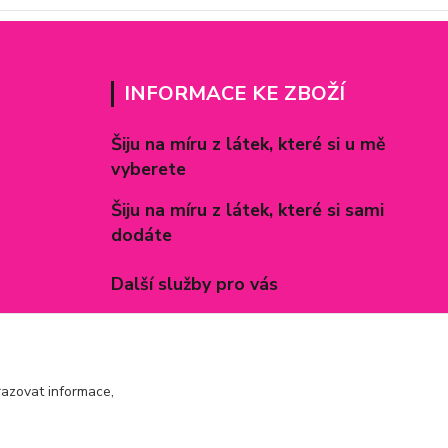
INFORMACE KE ZBOŽÍ
Šiju na míru z látek, které si u mě
vyberete
Šiju na míru z látek, které si sami
dodáte
Další služby pro vás
Způsoby zapínání povlečení
Rozměry prostěradel
azovat informace,
Inspirace - realizované zakázky