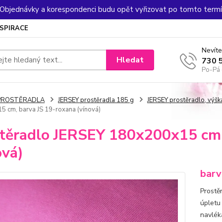
. Objednávky a korespondenci budu opět vyřizovat po tomto termín
NSPIRACE
Nevíte
Hledat
730 
Po-Pá 
PROSTĚRADLA
JERSEY prostěradla 185 g
JERSEY prostěradlo, výš
 cm, barva JS 19-roxana (vínová)
těradlo JERSEY 180x200x15 cm,
ová)
barv
Prostě
úpletu
navlék