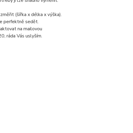
třeby ji lze snadno vyměnit.
změřit (šířka x délka x výška).
de perfektně sedět.
taktovat na mailovou
0, ráda Vás uslyším.