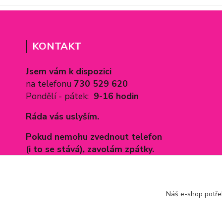
KONTAKT
Jsem vám k dispozici
na telefonu
730 529 620
Pondělí - pátek:
9-16 hodin
Ráda vás uslyším.
Pokud nemohu zvednout telefon
(i to se stává), zavolám zpátky.
Mail:
povleceninamiru@seznam.c
z
Náš e-shop potř