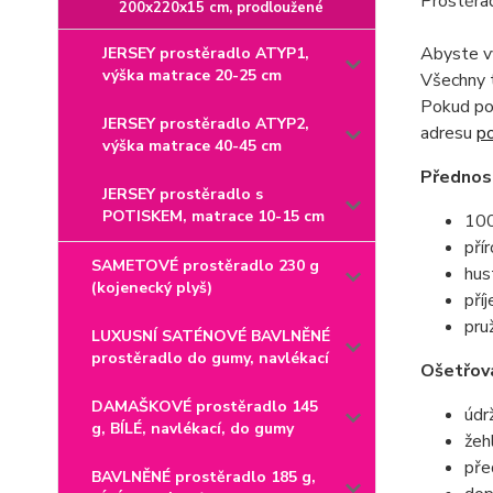
Prostěrad
200x220x15 cm, prodloužené
Abyste vy
JERSEY prostěradlo ATYP1,
výška matrace 20-25 cm
Všechny t
Pokud pot
JERSEY prostěradlo ATYP2,
adresu
p
výška matrace 40-45 cm
Přednost
JERSEY prostěradlo s
POTISKEM, matrace 10-15 cm
100
pří
SAMETOVÉ prostěradlo 230 g
hus
(kojenecký plyš)
pří
pru
LUXUSNÍ SATÉNOVÉ BAVLNĚNÉ
prostěradlo do gumy, navlékací
Ošetřová
DAMAŠKOVÉ prostěradlo 145
údr
g, BÍLÉ, navlékací, do gumy
žeh
pře
BAVLNĚNÉ prostěradlo 185 g,