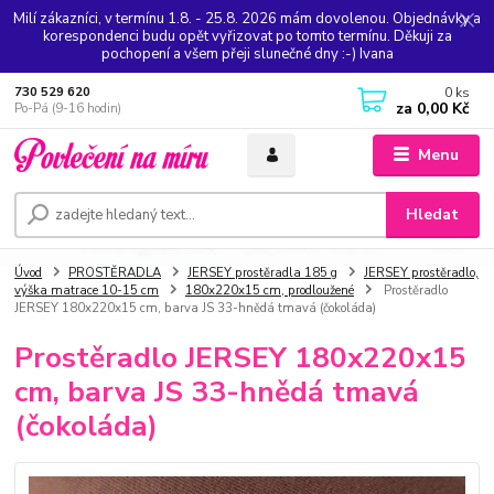
Milí zákazníci, v termínu 1.8. - 25.8. 2026 mám dovolenou. Objednávky a
korespondenci budu opět vyřizovat po tomto termínu. Děkuji za
pochopení a všem přeji slunečné dny :-) Ivana
0
ks
730 529 620
za
0,00 Kč
Po-Pá (9-16 hodin)
Menu
Hledat
Úvod
PROSTĚRADLA
JERSEY prostěradla 185 g
JERSEY prostěradlo,
výška matrace 10-15 cm
180x220x15 cm, prodloužené
Prostěradlo
JERSEY 180x220x15 cm, barva JS 33-hnědá tmavá (čokoláda)
Prostěradlo JERSEY 180x220x15
cm, barva JS 33-hnědá tmavá
(čokoláda)