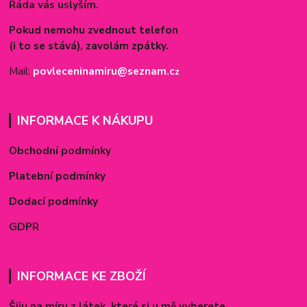
Ráda vás uslyším.
Pokud nemohu zvednout telefon
(i to se stává), zavolám zpátky.
Mail:
povleceninamiru@seznam.c
z
INFORMACE K NÁKUPU
Obchodní podmínky
Platební podmínky
Dodací podmínky
GDPR
INFORMACE KE ZBOŽÍ
Šiju na míru z látek, které si u mě vyberete