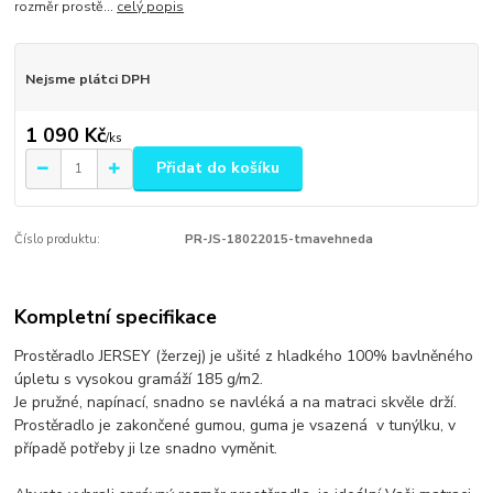
rozměr prostě...
celý popis
Nejsme plátci DPH
1 090 Kč
/
ks
Přidat do košíku
Číslo produktu:
PR-JS-18022015-tmavehneda
Kompletní specifikace
Prostěradlo JERSEY (žerzej) je ušité z hladkého 100% bavlněného
úpletu s vysokou gramáží 185 g/m2.
Je pružné, napínací, snadno se navléká a na matraci skvěle drží.
Prostěradlo je zakončené gumou, guma je vsazená v tunýlku, v
případě potřeby ji lze snadno vyměnit.