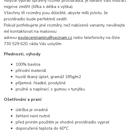
Abyste vybrali správný rozměr prostěradla, je ideální Vaši matraci
nejprve změřit (šířka x délka x výška).
Všechny tři rozměry jsou důležité, abyste měli jistotu, že
prostěradlo bude perfektně sedět.
Pokud potřebujete jiné rozměry, než nabízené varianty, neváhejte
mě kontaktovat na mailovou
adresu
povleceninamiru@seznam.cz
nebo telefonicky na čísle
730 529 620, ráda Vás uslyším.
Přednosti, výhody
100% bavlna
přírodní materiál
hustě tkaný úplet, gramáž 185g/m2
příjemné, hladké, prodyšné
pružné a napínací, s gumou v tunýlku
Ošetřování a praní
údržba je snadná
žehlení není nutné
před prvním použitím je vhodné prostěradlo vyprat
doporučená teplota do 60°C