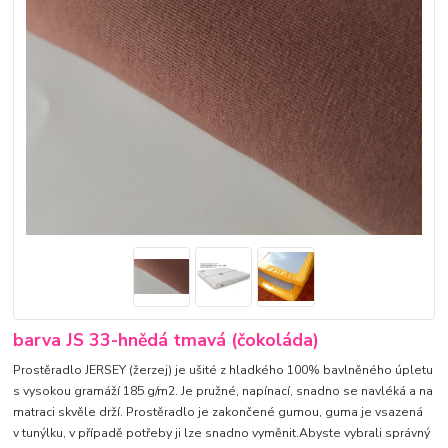
barva JS 33-hnědá tmavá (čokoláda)
Prostěradlo JERSEY (žerzej) je ušité z hladkého 100% bavlněného úpletu
s vysokou gramáží 185 g/m2. Je pružné, napínací, snadno se navléká a na
matraci skvěle drží. Prostěradlo je zakončené gumou, guma je vsazená
v tunýlku, v případě potřeby ji lze snadno vyměnit.Abyste vybrali správný