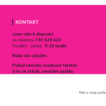
KONTAKT
Jsem vám k dispozici
na telefonu
730 529 620
Pondělí - pátek:
9-16 hodin
Ráda vás uslyším.
Pokud nemohu zvednout telefon
(i to se stává), zavolám zpátky.
Mail:
povleceninamiru@seznam.c
z
Náš e-shop potř