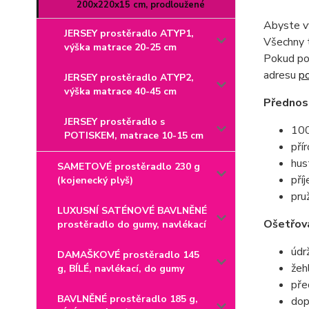
200x220x15 cm, prodloužené
Abyste vy
JERSEY prostěradlo ATYP1,
Všechny t
výška matrace 20-25 cm
Pokud pot
adresu
p
JERSEY prostěradlo ATYP2,
výška matrace 40-45 cm
Přednost
JERSEY prostěradlo s
100
POTISKEM, matrace 10-15 cm
pří
hus
SAMETOVÉ prostěradlo 230 g
pří
(kojenecký plyš)
pru
LUXUSNÍ SATÉNOVÉ BAVLNĚNÉ
Ošetřová
prostěradlo do gumy, navlékací
údr
DAMAŠKOVÉ prostěradlo 145
žeh
g, BÍLÉ, navlékací, do gumy
pře
BAVLNĚNÉ prostěradlo 185 g,
dop