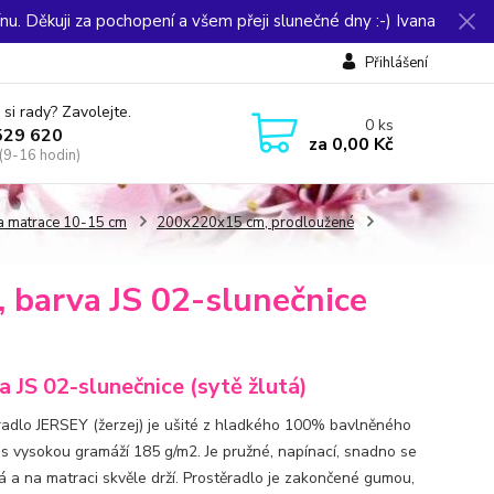
u. Děkuji za pochopení a všem přeji slunečné dny :-) Ivana
Přihlášení
 si rady? Zavolejte.
0
ks
529 620
za
0,00 Kč
(9-16 hodin)
ka matrace 10-15 cm
200x220x15 cm, prodloužené
 barva JS 02-slunečnice
a JS 02-slunečnice (sytě žlutá)
radlo JERSEY (žerzej) je ušité z hladkého 100% bavlněného
 s vysokou gramáží 185 g/m2. Je pružné, napínací, snadno se
á a na matraci skvěle drží. Prostěradlo je zakončené gumou,