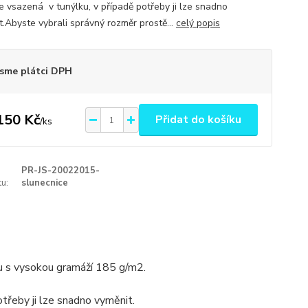
e vsazená v tunýlku, v případě potřeby ji lze snadno
t.Abyste vybrali správný rozměr prostě...
celý popis
sme plátci DPH
150 Kč
Přidat do košíku
/
ks
PR-JS-20022015-
u:
slunecnice
u s vysokou gramáží 185 g/m2.
třeby ji lze snadno vyměnit.