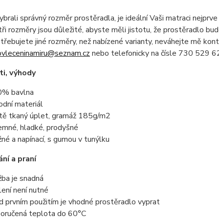
brali správný rozměr prostěradla, je ideální Vaši matraci nejprve 
ři rozměry jsou důležité, abyste měli jistotu, že prostěradlo bu
řebujete jiné rozměry, než nabízené varianty, neváhejte mě kon
ovleceninamiru@seznam.cz
nebo telefonicky na čísle 730 529 62
i, výhody
% bavlna
rodní materiál
tě tkaný úplet, gramáž 185g/m2
jemné, hladké, prodyšné
žné a napínací, s gumou v tunýlku
ní a praní
žba je snadná
lení není nutné
d prvním použitím je vhodné prostěradlo vyprat
oručená teplota do 60°C