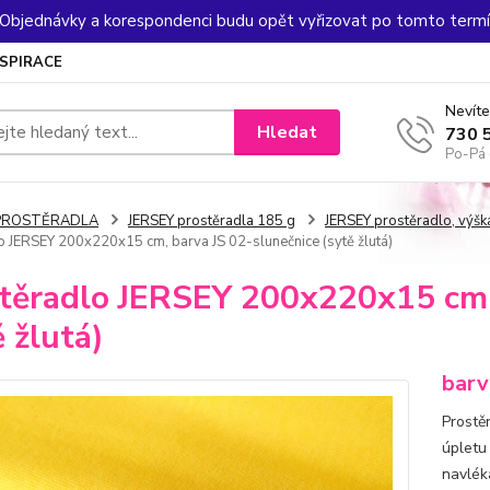
. Objednávky a korespondenci budu opět vyřizovat po tomto termín
NSPIRACE
Nevíte
Hledat
730 
Po-Pá 
PROSTĚRADLA
JERSEY prostěradla 185 g
JERSEY prostěradlo, výš
o JERSEY 200x220x15 cm, barva JS 02-slunečnice (sytě žlutá)
těradlo JERSEY 200x220x15 cm,
ě žlutá)
barv
Prostě
úpletu
navlék