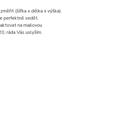
změřit (šířka x délka x výška).
de perfektně sedět.
taktovat na mailovou
0, ráda Vás uslyším.