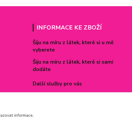
INFORMACE KE ZBOŽÍ
Šiju na míru z látek, které si u mě
vyberete
Šiju na míru z látek, které si sami
dodáte
Další služby pro vás
Způsoby zapínání povlečení
Rozměry prostěradel
azovat informace,
Inspirace - realizované zakázky