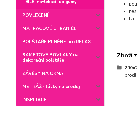
BÍLÉ, navlékací, do gumy
pou
nes
POVLEČENÍ
lze
MATRACOVÉ CHRÁNIČE
POLŠTÁŘE PLNĚNÉ pro RELAX
Zboží 
SAMETOVÉ POVLAKY na
dekorační polštáře
200x
ZÁVĚSY NA OKNA
prod
METRÁŽ - látky na prodej
INSPIRACE