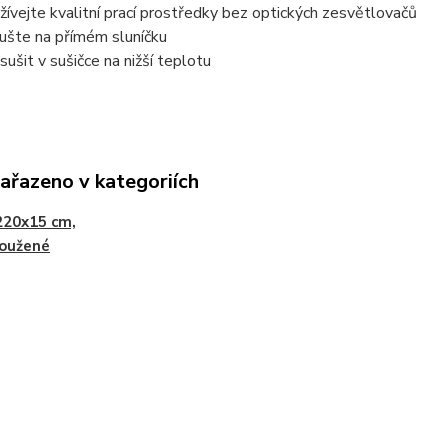
žívejte kvalitní prací prostředky bez optických zesvětlovačů
ušte na přímém sluníčku
 sušit v sušičce na nižší teplotu
zařazeno v kategoriích
220x15 cm,
loužené