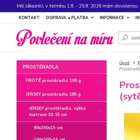
Milí zákazníci, v termínu 1.8. - 25.8. 2026 mám dovolenou
KONTAKT
DOPRAVA a PLATBA
INFORMACE
I
Úvod
PROSTĚRADLA
Prostěradl
FROTÉ prostěradlo 190 g
Pros
(syt
JERSEY prostěradla 185 g
JERSEY prostěradlo, výška
matrace 10-15 cm
90x200x15 cm
100x200x15 cm