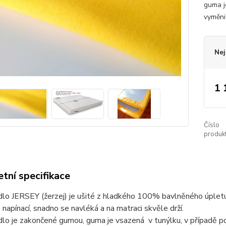
guma j
vyměni
Nej
1 
Číslo
produkt
tní specifikace
dlo JERSEY (žerzej) je ušité z hladkého 100% bavlněného úplet
, napínací, snadno se navléká a na matraci skvěle drží.
lo je zakončené gumou, guma je vsazená v tunýlku, v případě po