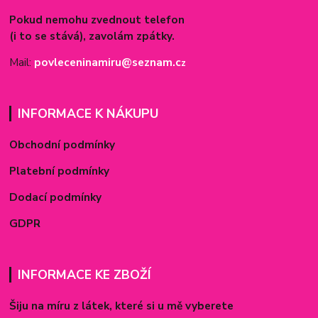
Pokud nemohu zvednout telefon
(i to se stává), zavolám zpátky.
Mail:
povleceninamiru@seznam.c
z
INFORMACE K NÁKUPU
Obchodní podmínky
Platební podmínky
Dodací podmínky
GDPR
INFORMACE KE ZBOŽÍ
Šiju na míru z látek, které si u mě vyberete