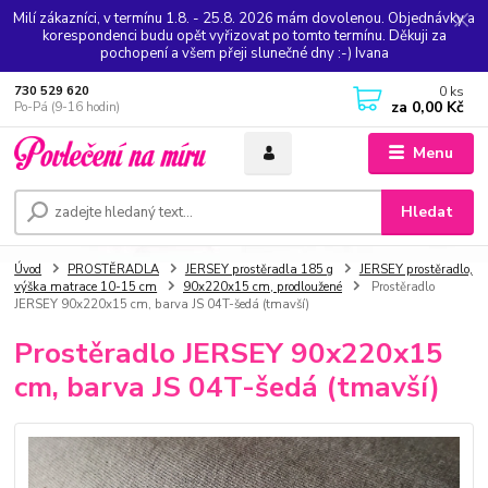
Milí zákazníci, v termínu 1.8. - 25.8. 2026 mám dovolenou. Objednávky a
korespondenci budu opět vyřizovat po tomto termínu. Děkuji za
pochopení a všem přeji slunečné dny :-) Ivana
0
ks
730 529 620
za
0,00 Kč
Po-Pá (9-16 hodin)
Menu
Hledat
Úvod
PROSTĚRADLA
JERSEY prostěradla 185 g
JERSEY prostěradlo,
výška matrace 10-15 cm
90x220x15 cm, prodloužené
Prostěradlo
JERSEY 90x220x15 cm, barva JS 04T-šedá (tmavší)
Prostěradlo JERSEY 90x220x15
cm, barva JS 04T-šedá (tmavší)