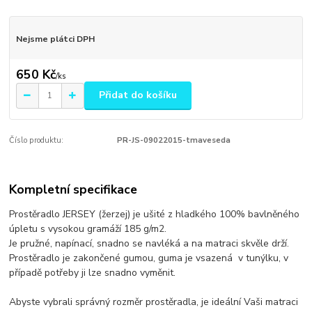
Nejsme plátci DPH
650 Kč
/
ks
Přidat do košíku
Číslo produktu:
PR-JS-09022015-tmaveseda
Kompletní specifikace
Prostěradlo JERSEY (žerzej) je ušité z hladkého 100% bavlněného
úpletu s vysokou gramáží 185 g/m2.
Je pružné, napínací, snadno se navléká a na matraci skvěle drží.
Prostěradlo je zakončené gumou, guma je vsazená v tunýlku, v
případě potřeby ji lze snadno vyměnit.
Abyste vybrali správný rozměr prostěradla, je ideální Vaši matraci