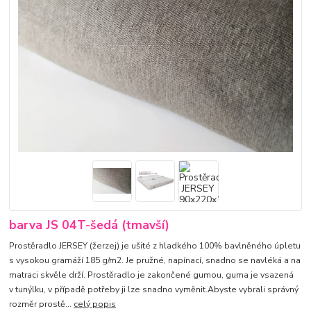
barva JS 04T-šedá (tmavší)
Prostěradlo JERSEY (žerzej) je ušité z hladkého 100% bavlněného úpletu
s vysokou gramáží 185 g/m2. Je pružné, napínací, snadno se navléká a na
matraci skvěle drží. Prostěradlo je zakončené gumou, guma je vsazená
v tunýlku, v případě potřeby ji lze snadno vyměnit.Abyste vybrali správný
rozměr prostě...
celý popis