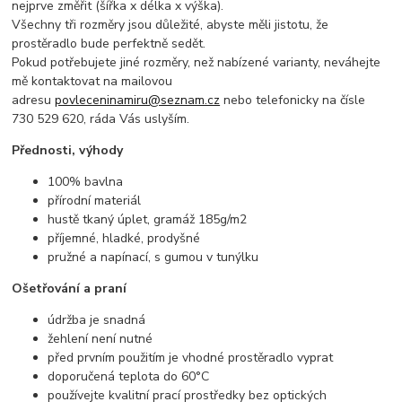
nejprve změřit (šířka x délka x výška).
Všechny tři rozměry jsou důležité, abyste měli jistotu, že
prostěradlo bude perfektně sedět.
Pokud potřebujete jiné rozměry, než nabízené varianty, neváhejte
mě kontaktovat na mailovou
adresu
povleceninamiru@seznam.cz
nebo telefonicky na čísle
730 529 620, ráda Vás uslyším.
Přednosti, výhody
100% bavlna
přírodní materiál
hustě tkaný úplet, gramáž 185g/m2
příjemné, hladké, prodyšné
pružné a napínací, s gumou v tunýlku
Ošetřování a praní
údržba je snadná
žehlení není nutné
před prvním použitím je vhodné prostěradlo vyprat
doporučená teplota do 60°C
používejte kvalitní prací prostředky bez optických