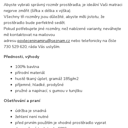
Abyste vybrali správný rozměr prostěradla, je ideální Vaši matraci
nejprve změřit (šířka x délka x výška).
Všechny tři rozměry jsou důležité, abyste měli jistotu, že
prostěradlo bude perfektně sedět.
Pokud potřebujete jiné rozměry, než nabízené varianty, neváhejte
mě kontaktovat na mailovou
adresu
povleceninamiru@seznam.cz
nebo telefonicky na čísle
730 529 620, ráda Vás uslyším.
Přednosti, výhody
100% bavlna
přírodní materiál
hustě tkaný úplet, gramáž 185g/m2
příjemné, hladké, prodyšné
pružné a napínací, s gumou v tunýlku
Ošetřování a praní
údržba je snadná
žehlení není nutné
před prvním použitím je vhodné prostěradlo vyprat