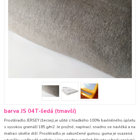
barva JS 04T-šedá (tmavší)
Prostěradlo JERSEY (žerzej) je ušité z hladkého 100% bavlněného úpletu
s vysokou gramáží 185 g/m2. Je pružné, napínací, snadno se navléká a na
matraci skvěle drží. Prostěradlo je zakončené gumou, guma je vsazená