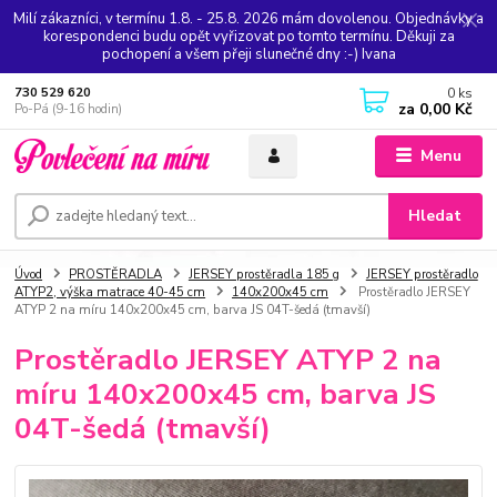
Milí zákazníci, v termínu 1.8. - 25.8. 2026 mám dovolenou. Objednávky a
korespondenci budu opět vyřizovat po tomto termínu. Děkuji za
pochopení a všem přeji slunečné dny :-) Ivana
0
ks
730 529 620
za
0,00 Kč
Po-Pá (9-16 hodin)
Menu
Hledat
Úvod
PROSTĚRADLA
JERSEY prostěradla 185 g
JERSEY prostěradlo
ATYP2, výška matrace 40-45 cm
140x200x45 cm
Prostěradlo JERSEY
ATYP 2 na míru 140x200x45 cm, barva JS 04T-šedá (tmavší)
Prostěradlo JERSEY ATYP 2 na
míru 140x200x45 cm, barva JS
04T-šedá (tmavší)