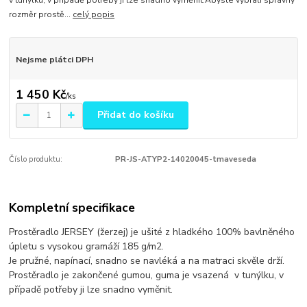
v tunýlku, v případě potřeby ji lze snadno vyměnit.Abyste vybrali správný
rozměr prostě...
celý popis
Nejsme plátci DPH
1 450 Kč
/
ks
Přidat do košíku
Číslo produktu:
PR-JS-ATYP2-14020045-tmaveseda
Kompletní specifikace
Prostěradlo JERSEY (žerzej) je ušité z hladkého 100% bavlněného
úpletu s vysokou gramáží 185 g/m2.
Je pružné, napínací, snadno se navléká a na matraci skvěle drží.
Prostěradlo je zakončené gumou, guma je vsazená v tunýlku, v
případě potřeby ji lze snadno vyměnit.