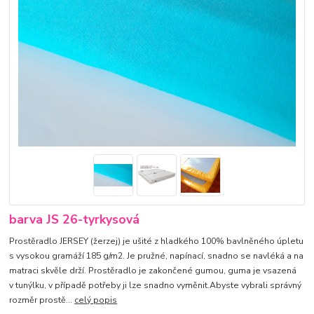
barva JS 26-tyrkysová
Prostěradlo JERSEY (žerzej) je ušité z hladkého 100% bavlněného úpletu
s vysokou gramáží 185 g/m2. Je pružné, napínací, snadno se navléká a na
matraci skvěle drží. Prostěradlo je zakončené gumou, guma je vsazená
v tunýlku, v případě potřeby ji lze snadno vyměnit.Abyste vybrali správný
rozměr prostě...
celý popis