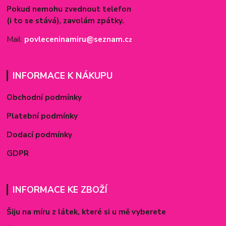
Pokud nemohu zvednout telefon
(i to se stává), zavolám zpátky.
Mail:
povleceninamiru@seznam.c
z
INFORMACE K NÁKUPU
Obchodní podmínky
Platební podmínky
Dodací podmínky
GDPR
INFORMACE KE ZBOŽÍ
Šiju na míru z látek, které si u mě vyberete