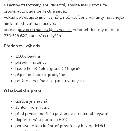
Všechny tři rozměry jsou důležité, abyste měli jistotu, že
prostěradlo bude perfektně sedět.
Pokud potřebujete jiné rozměry, než nabízené varianty, neváhejte
mě kontaktovat na mailovou
adresu
povleceninamiru@seznam.cz
nebo telefonicky na čísle
730 529 620, ráda Vás uslyším.
Přednosti, výhody
100% bavlna
přírodní materiál
hustě tkaný úplet, gramáž 185g/m2
příjemné, hladké, prodyšné
pružné a napínací, s gumou v tunýlku
Ošetřování a praní
údržba je snadná
žehlení není nutné
před prvním použitím je vhodné prostěradlo vyprat
doporučená teplota do 60°C
používejte kvalitní prací prostředky bez optických