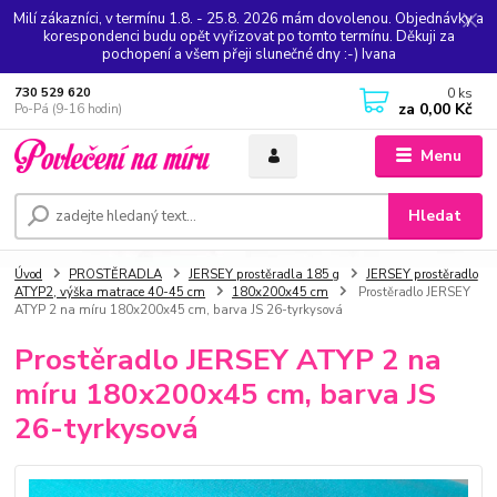
Milí zákazníci, v termínu 1.8. - 25.8. 2026 mám dovolenou. Objednávky a
korespondenci budu opět vyřizovat po tomto termínu. Děkuji za
pochopení a všem přeji slunečné dny :-) Ivana
0
ks
730 529 620
za
0,00 Kč
Po-Pá (9-16 hodin)
Menu
Hledat
Úvod
PROSTĚRADLA
JERSEY prostěradla 185 g
JERSEY prostěradlo
ATYP2, výška matrace 40-45 cm
180x200x45 cm
Prostěradlo JERSEY
ATYP 2 na míru 180x200x45 cm, barva JS 26-tyrkysová
Prostěradlo JERSEY ATYP 2 na
míru 180x200x45 cm, barva JS
26-tyrkysová