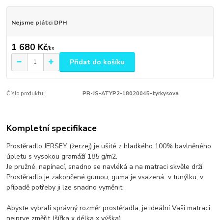
Nejsme plátci DPH
1 680 Kč
/
ks
Přidat do košíku
Číslo produktu:
PR-JS-ATYP2-18020045-tyrkysova
Kompletní specifikace
Prostěradlo JERSEY (žerzej) je ušité z hladkého 100% bavlněného
úpletu s vysokou gramáží 185 g/m2.
Je pružné, napínací, snadno se navléká a na matraci skvěle drží.
Prostěradlo je zakončené gumou, guma je vsazená v tunýlku, v
případě potřeby ji lze snadno vyměnit.
Abyste vybrali správný rozměr prostěradla, je ideální Vaši matraci
nejprve změřit (šířka x délka x výška).