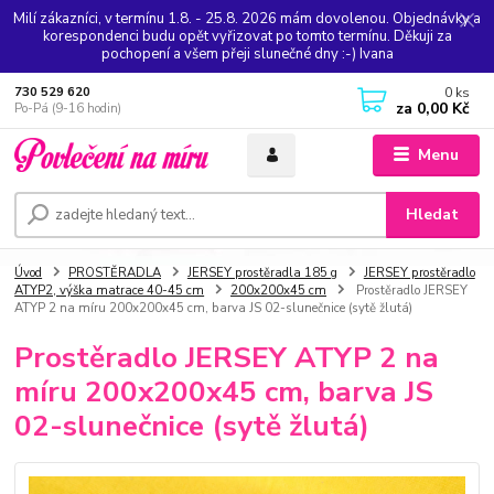
Milí zákazníci, v termínu 1.8. - 25.8. 2026 mám dovolenou. Objednávky a
korespondenci budu opět vyřizovat po tomto termínu. Děkuji za
pochopení a všem přeji slunečné dny :-) Ivana
0
ks
730 529 620
za
0,00 Kč
Po-Pá (9-16 hodin)
Menu
Hledat
Úvod
PROSTĚRADLA
JERSEY prostěradla 185 g
JERSEY prostěradlo
ATYP2, výška matrace 40-45 cm
200x200x45 cm
Prostěradlo JERSEY
ATYP 2 na míru 200x200x45 cm, barva JS 02-slunečnice (sytě žlutá)
Prostěradlo JERSEY ATYP 2 na
míru 200x200x45 cm, barva JS
02-slunečnice (sytě žlutá)