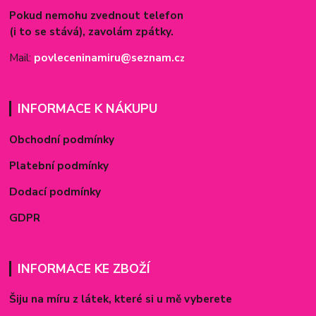
Pokud nemohu zvednout telefon
(i to se stává), zavolám zpátky.
Mail:
povleceninamiru@seznam.c
z
INFORMACE K NÁKUPU
Obchodní podmínky
Platební podmínky
Dodací podmínky
GDPR
INFORMACE KE ZBOŽÍ
Šiju na míru z látek, které si u mě vyberete