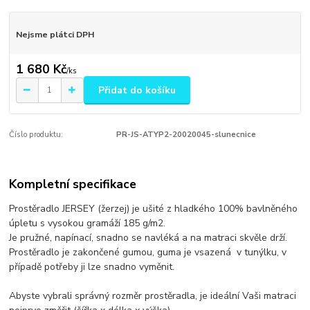
Nejsme plátci DPH
1 680 Kč
/
ks
Přidat do košíku
Číslo produktu:
PR-JS-ATYP2-20020045-slunecnice
Kompletní specifikace
Prostěradlo JERSEY (žerzej) je ušité z hladkého 100% bavlněného
úpletu s vysokou gramáží 185 g/m2.
Je pružné, napínací, snadno se navléká a na matraci skvěle drží.
Prostěradlo je zakončené gumou, guma je vsazená v tunýlku, v
případě potřeby ji lze snadno vyměnit.
Abyste vybrali správný rozměr prostěradla, je ideální Vaši matraci