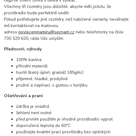
nejprve změřit (šířka x délka x výška).
Všechny tři rozměry jsou důležité, abyste měli jistotu, že
prostěradlo bude perfektně sedět.
Pokud potřebujete jiné rozměry, než nabízené varianty, neváhejte
mě kontaktovat na mailovou
adresu
povleceninamiru@seznam.cz
nebo telefonicky na čísle
730 529 620, ráda Vás uslyším.
Přednosti, výhody
100% bavlna
přírodní materiál
hustě tkaný úplet, gramáž 185g/m2
příjemné, hladké, prodyšné
pružné a napínací, s gumou v tunýlku
Ošetřování a praní
údržba je snadná
žehlení není nutné
před prvním použitím je vhodné prostěradlo vyprat
doporučená teplota do 60°C
používejte kvalitní prací prostředky bez optických