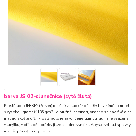
barva JS 02-slunečnice (sytě žlutá)
Prostěradlo JERSEY (žerzej) je ušité z hladkého 100% bavlněného úpletu
s vysokou gramáží 185 g/m2. Je pružné, napínací, snadno se navléká a na
matraci skvěle drží. Prostěradlo je zakončené gumou, guma je vsazená
v tunýlku, v případě potřeby ji lze snadno vyměnit.Abyste vybrali správný
rozměr prostě...
celý popis