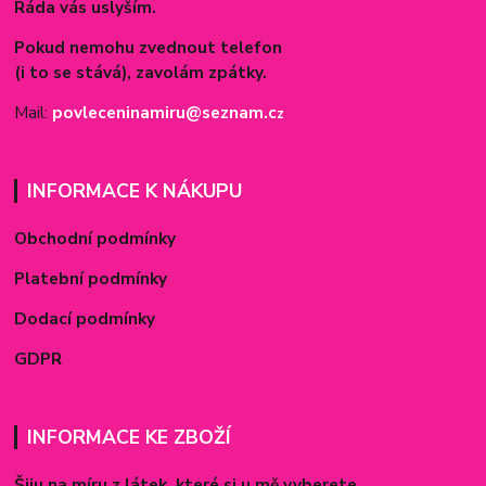
Ráda vás uslyším.
Pokud nemohu zvednout telefon
(i to se stává), zavolám zpátky.
Mail:
povleceninamiru@seznam.c
z
INFORMACE K NÁKUPU
Obchodní podmínky
Platební podmínky
Dodací podmínky
GDPR
INFORMACE KE ZBOŽÍ
Šiju na míru z látek, které si u mě vyberete