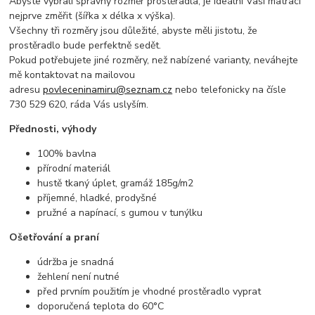
Abyste vybrali správný rozměr prostěradla, je ideální Vaši matraci
nejprve změřit (šířka x délka x výška).
Všechny tři rozměry jsou důležité, abyste měli jistotu, že
prostěradlo bude perfektně sedět.
Pokud potřebujete jiné rozměry, než nabízené varianty, neváhejte
mě kontaktovat na mailovou
adresu
povleceninamiru@seznam.cz
nebo telefonicky na čísle
730 529 620, ráda Vás uslyším.
Přednosti, výhody
100% bavlna
přírodní materiál
hustě tkaný úplet, gramáž 185g/m2
příjemné, hladké, prodyšné
pružné a napínací, s gumou v tunýlku
Ošetřování a praní
údržba je snadná
žehlení není nutné
před prvním použitím je vhodné prostěradlo vyprat
doporučená teplota do 60°C