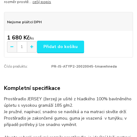
rozměr prostě...
celý popis
Nejsme plátci DPH
1 680 Kč
/
ks
Přidat do košíku
Číslo produktu:
PR-JS-ATYP2-20020045-tmavehneda
Kompletní specifikace
Prostěradlo JERSEY (žerzej) je ušité z hladkého 100% bavlněného
úpletu s vysokou gramáží 185 g/m2.
Je pružné, napínací, snadno se navléká a na matraci skvěle drží.
Prostěradlo je zakončené gumou, guma je vsazená v tunýlku, v
případě potřeby ji lze snadno vyměnit.