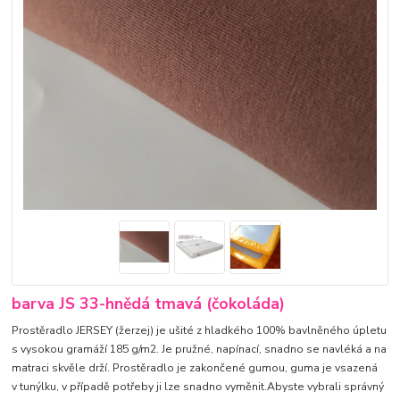
barva JS 33-hnědá tmavá (čokoláda)
Prostěradlo JERSEY (žerzej) je ušité z hladkého 100% bavlněného úpletu
s vysokou gramáží 185 g/m2. Je pružné, napínací, snadno se navléká a na
matraci skvěle drží. Prostěradlo je zakončené gumou, guma je vsazená
v tunýlku, v případě potřeby ji lze snadno vyměnit.Abyste vybrali správný