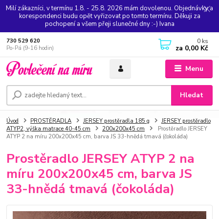
Milí zákazníci, v termínu 1.8. - 25.8. 2026 mám dovolenou. Objednávky a
korespondenci budu opět vyřizovat po tomto termínu. Děkuji za
pochopení a všem přeji slunečné dny :-) Ivana
0
ks
730 529 620
za
0,00 Kč
Po-Pá (9-16 hodin)
Menu
Hledat
Úvod
PROSTĚRADLA
JERSEY prostěradla 185 g
JERSEY prostěradlo
ATYP2, výška matrace 40-45 cm
200x200x45 cm
Prostěradlo JERSEY
ATYP 2 na míru 200x200x45 cm, barva JS 33-hnědá tmavá (čokoláda)
Prostěradlo JERSEY ATYP 2 na
míru 200x200x45 cm, barva JS
33-hnědá tmavá (čokoláda)