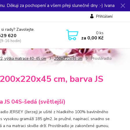
u. Děkuji za pochopení a všem přeji slunečné dny :-) Ivana
Přihlášení
 si rady? Zavolejte.
0
ks
529 620
za
0,00 Kč
(9-16 hodin)
2, výška matrace 40-45 cm
200x220x45 cm
Prostěradlo
 200x220x45 cm, barva JS
a JS 04S-šedá (světlejší)
radlo JERSEY (žerzej) je ušité z hladkého 100% bavlněného
 s vysokou gramáží 185 g/m2. Je pružné, napínací, snadno se
á a na matraci skvěle drží. Prostěradlo je zakončené gumou,