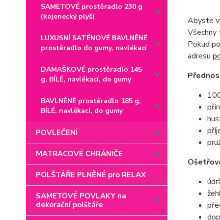
SAMETOVÉ prostěradlo 230 g
(kojenecký plyš)
Abyste vy
Všechny t
LUXUSNÍ SATÉNOVÉ BAVLNĚNÉ
Pokud pot
prostěradlo do gumy, navlékací
adresu
p
DAMAŠKOVÉ prostěradlo 145
Přednost
g, BÍLÉ, navlékací, do gumy
100
BAVLNĚNÉ prostěradlo 185 g,
pří
BÍLÉ, navlékací, do gumy
hus
pří
POVLEČENÍ
pru
MATRACOVÉ CHRÁNIČE
Ošetřová
POLŠTÁŘE PLNĚNÉ pro RELAX
údr
žeh
SAMETOVÉ POVLAKY na
pře
dekorační polštáře
dop