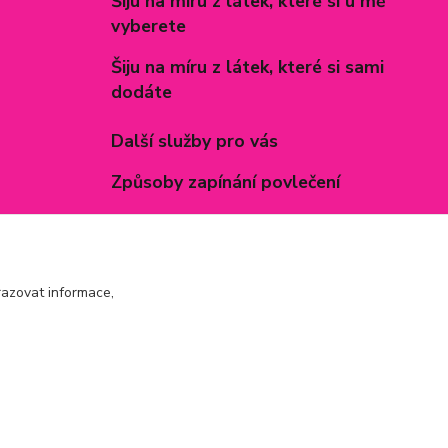
Šiju na míru z látek, které si u mě
vyberete
Šiju na míru z látek, které si sami
dodáte
Další služby pro vás
Způsoby zapínání povlečení
Rozměry prostěradel
Inspirace - realizované zakázky
azovat informace,
Vytvořeno na
Eshop-rychle.cz