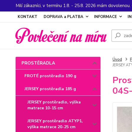
Milí zákazníci, v termínu 1.8. - 25.8. 2026 mám dovolenou
KONTAKT
DOPRAVA a PLATBA
INFORMACE
I
Úvod
PROSTĚRADLA
JERSEY ATY
FROTÉ prostěradlo 190 g
Pros
04S-
JERSEY prostěradla 185 g
JERSEY prostěradlo, výška
matrace 10-15 cm
JERSEY prostěradlo ATYP1,
výška matrace 20-25 cm