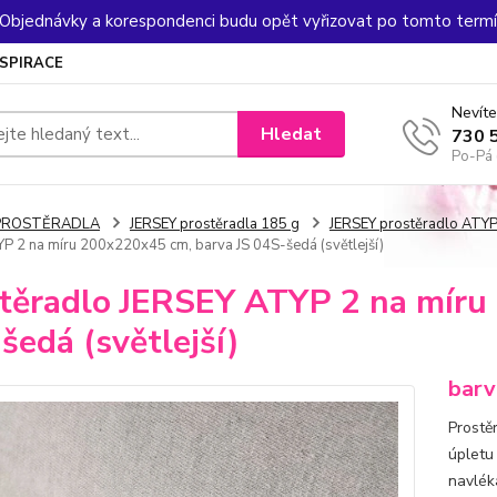
. Objednávky a korespondenci budu opět vyřizovat po tomto termín
NSPIRACE
Nevíte
Hledat
730 
Po-Pá 
PROSTĚRADLA
JERSEY prostěradla 185 g
JERSEY prostěradlo ATYP
P 2 na míru 200x220x45 cm, barva JS 04S-šedá (světlejší)
těradlo JERSEY ATYP 2 na míru
šedá (světlejší)
barv
Prostě
úpletu
navlék