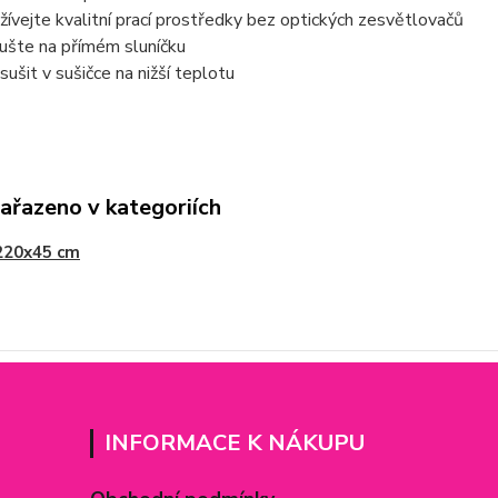
žívejte kvalitní prací prostředky bez optických zesvětlovačů
ušte na přímém sluníčku
 sušit v sušičce na nižší teplotu
zařazeno v kategoriích
220x45 cm
INFORMACE K NÁKUPU