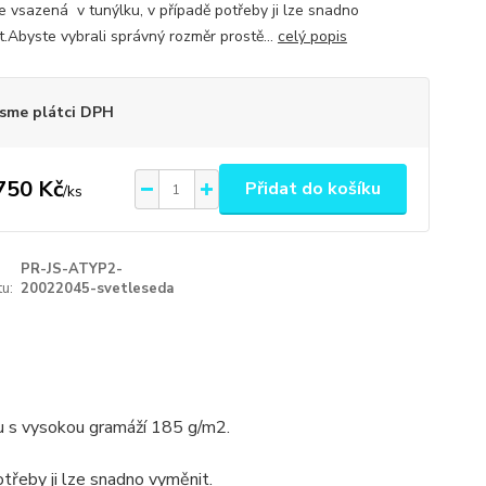
e vsazená v tunýlku, v případě potřeby ji lze snadno
t.Abyste vybrali správný rozměr prostě...
celý popis
sme plátci DPH
750 Kč
Přidat do košíku
/
ks
PR-JS-ATYP2-
u:
20022045-svetleseda
u s vysokou gramáží 185 g/m2.
třeby ji lze snadno vyměnit.