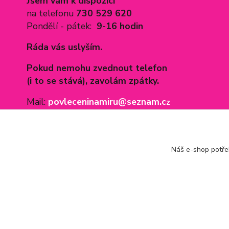
Jsem vám k dispozici
na telefonu
730 529 620
Pondělí - pátek:
9-16 hodin
Ráda vás uslyším.
Pokud nemohu zvednout telefon
(i to se stává), zavolám zpátky.
Mail:
povleceninamiru@seznam.c
z
Náš e-shop potř