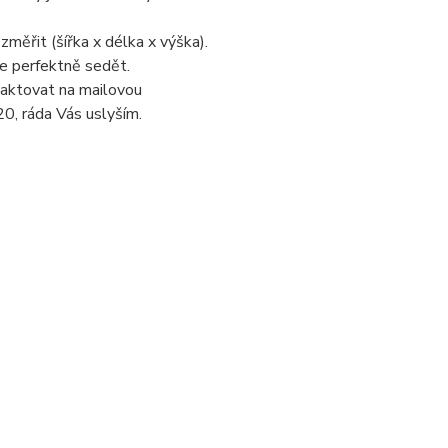
změřit (šířka x délka x výška).
de perfektně sedět.
taktovat na mailovou
0, ráda Vás uslyším.