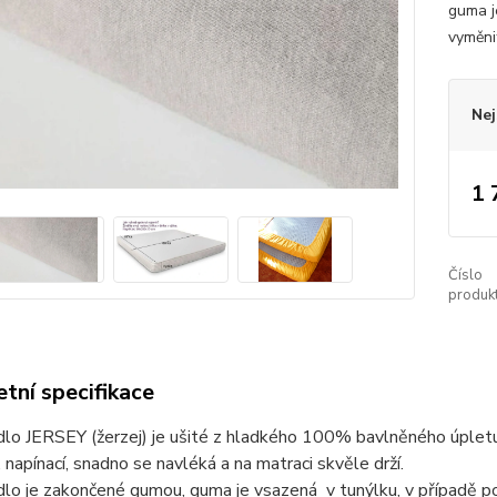
guma j
vyměni
Nej
1 
Číslo
produkt
tní specifikace
dlo JERSEY (žerzej) je ušité z hladkého 100% bavlněného úplet
, napínací, snadno se navléká a na matraci skvěle drží.
lo je zakončené gumou, guma je vsazená v tunýlku, v případě po