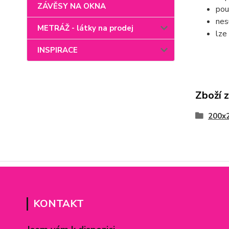
ZÁVĚSY NA OKNA
pou
nes
METRÁŽ - látky na prodej
lze
INSPIRACE
Zboží 
200x
KONTAKT