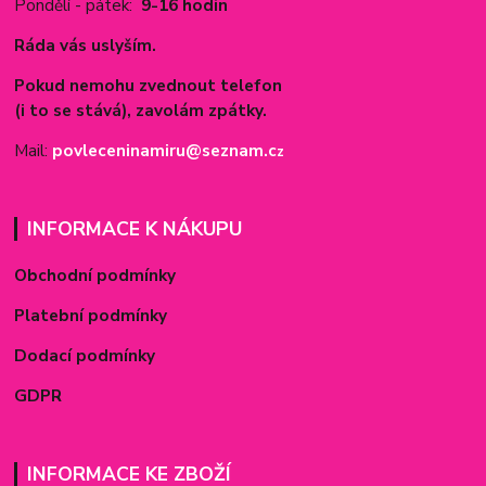
Pondělí - pátek:
9-16 hodin
Ráda vás uslyším.
Pokud nemohu zvednout telefon
(i to se stává), zavolám zpátky.
Mail:
povleceninamiru@seznam.c
z
INFORMACE K NÁKUPU
Obchodní podmínky
Platební podmínky
Dodací podmínky
GDPR
INFORMACE KE ZBOŽÍ