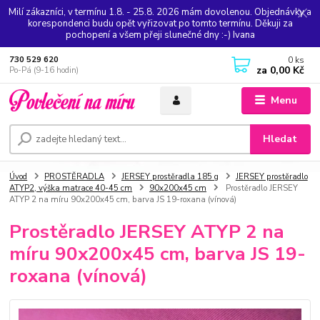
Milí zákazníci, v termínu 1.8. - 25.8. 2026 mám dovolenou. Objednávky a
korespondenci budu opět vyřizovat po tomto termínu. Děkuji za
pochopení a všem přeji slunečné dny :-) Ivana
0
ks
730 529 620
za
0,00 Kč
Po-Pá (9-16 hodin)
Menu
Hledat
Úvod
PROSTĚRADLA
JERSEY prostěradla 185 g
JERSEY prostěradlo
ATYP2, výška matrace 40-45 cm
90x200x45 cm
Prostěradlo JERSEY
ATYP 2 na míru 90x200x45 cm, barva JS 19-roxana (vínová)
Prostěradlo JERSEY ATYP 2 na
míru 90x200x45 cm, barva JS 19-
roxana (vínová)