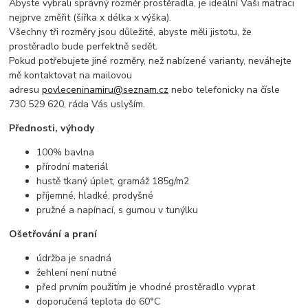
Abyste vybrali správný rozměr prostěradla, je ideální Vaši matraci
nejprve změřit (šířka x délka x výška).
Všechny tři rozměry jsou důležité, abyste měli jistotu, že
prostěradlo bude perfektně sedět.
Pokud potřebujete jiné rozměry, než nabízené varianty, neváhejte
mě kontaktovat na mailovou
adresu
povleceninamiru@seznam.cz
nebo telefonicky na čísle
730 529 620, ráda Vás uslyším.
Přednosti, výhody
100% bavlna
přírodní materiál
hustě tkaný úplet, gramáž 185g/m2
příjemné, hladké, prodyšné
pružné a napínací, s gumou v tunýlku
Ošetřování a praní
údržba je snadná
žehlení není nutné
před prvním použitím je vhodné prostěradlo vyprat
doporučená teplota do 60°C