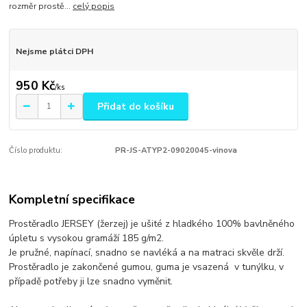
rozměr prostě...
celý popis
Nejsme plátci DPH
950 Kč
/
ks
Přidat do košíku
Číslo produktu:
PR-JS-ATYP2-09020045-vinova
Kompletní specifikace
Prostěradlo JERSEY (žerzej) je ušité z hladkého 100% bavlněného
úpletu s vysokou gramáží 185 g/m2.
Je pružné, napínací, snadno se navléká a na matraci skvěle drží.
Prostěradlo je zakončené gumou, guma je vsazená v tunýlku, v
případě potřeby ji lze snadno vyměnit.