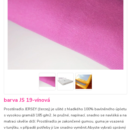
barva JS 19-vínová
Prostěradlo JERSEY (žerzej) je ušité z hladkého 100% bavlněného úpletu
s vysokou gramáží 185 g/m2. Je pružné, napínací, snadno se navléká a na
matraci skvěle drží. Prostěradlo je zakončené gumou, guma je vsazená
v tunýlku, v případě potřeby ji lze snadno vyměnit.Abyste vybrali správný