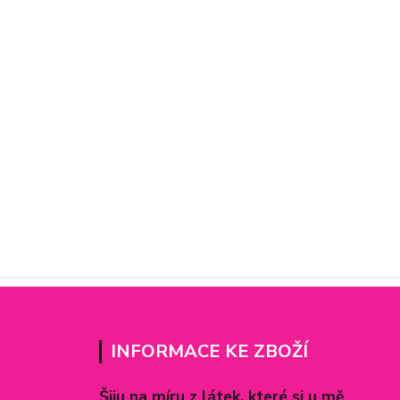
INFORMACE KE ZBOŽÍ
Šiju na míru z látek, které si u mě