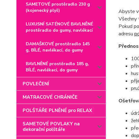
SAMETOVÉ prostěradlo 230 g
(kojenecký plyš)
Abyste vy
Všechny t
LUXUSNÍ SATÉNOVÉ BAVLNĚNÉ
Pokud pot
prostěradlo do gumy, navlékací
adresu
p
DAMAŠKOVÉ prostěradlo 145
Přednost
g, BÍLÉ, navlékací, do gumy
100
BAVLNĚNÉ prostěradlo 185 g,
pří
BÍLÉ, navlékací, do gumy
hus
pří
POVLEČENÍ
pru
MATRACOVÉ CHRÁNIČE
Ošetřová
POLŠTÁŘE PLNĚNÉ pro RELAX
údr
žeh
SAMETOVÉ POVLAKY na
pře
dekorační polštáře
dop