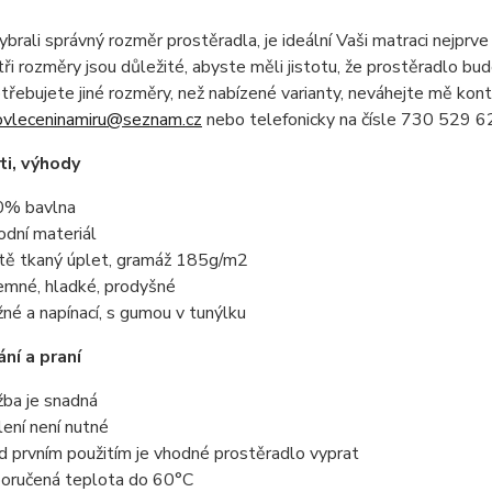
brali správný rozměr prostěradla, je ideální Vaši matraci nejprve 
ři rozměry jsou důležité, abyste měli jistotu, že prostěradlo bu
řebujete jiné rozměry, než nabízené varianty, neváhejte mě kon
ovleceninamiru@seznam.cz
nebo telefonicky na čísle 730 529 62
i, výhody
% bavlna
rodní materiál
tě tkaný úplet, gramáž 185g/m2
jemné, hladké, prodyšné
žné a napínací, s gumou v tunýlku
ní a praní
žba je snadná
lení není nutné
d prvním použitím je vhodné prostěradlo vyprat
oručená teplota do 60°C