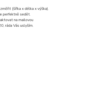
změřit (šířka x délka x výška).
de perfektně sedět.
taktovat na mailovou
0, ráda Vás uslyším.