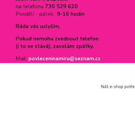
na telefonu
730 529 620
Pondělí - pátek:
9-16 hodin
Ráda vás uslyším.
Pokud nemohu zvednout telefon
(i to se stává), zavolám zpátky.
Mail:
povleceninamiru@seznam.c
z
Náš e-shop potř