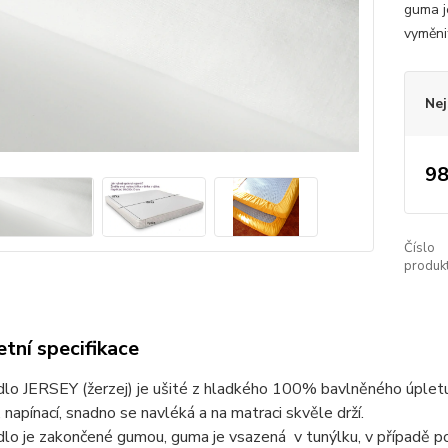
guma j
vyměni
Nej
98
Číslo
produkt
tní specifikace
dlo JERSEY (žerzej) je ušité z hladkého 100% bavlněného úplet
, napínací, snadno se navléká a na matraci skvěle drží.
lo je zakončené gumou, guma je vsazená v tunýlku, v případě po