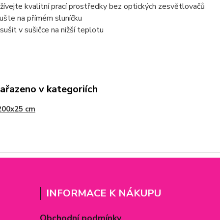
žívejte kvalitní prací prostředky bez optických zesvětlovačů
ušte na přímém sluníčku
 sušit v sušičce na nižší teplotu
zařazeno v kategoriích
200x25 cm
INFORMACE K NÁKUPU
Obchodní podmínky