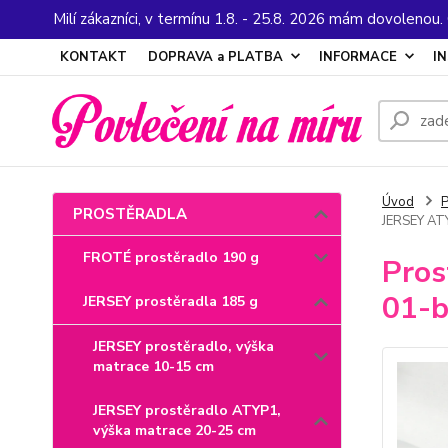
Milí zákazníci, v termínu 1.8. - 25.8. 2026 mám dovolenou
KONTAKT
DOPRAVA a PLATBA
INFORMACE
I
Úvod
PROSTĚRADLA
JERSEY ATY
FROTÉ prostěradlo 190 g
Pros
01-b
JERSEY prostěradla 185 g
JERSEY prostěradlo, výška
matrace 10-15 cm
JERSEY prostěradlo ATYP1,
výška matrace 20-25 cm