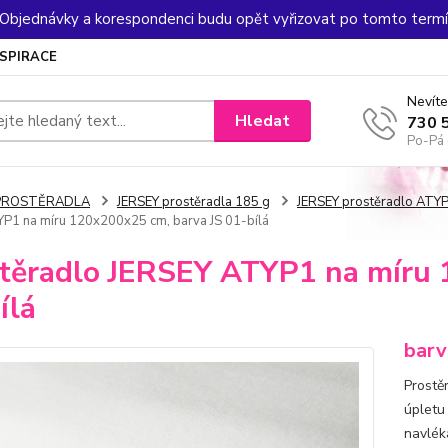
. Objednávky a korespondenci budu opět vyřizovat po tomto termín
NSPIRACE
Nevíte
Hledat
730 
Po-Pá 
PROSTĚRADLA
JERSEY prostěradla 185 g
JERSEY prostěradlo ATYP
P1 na míru 120x200x25 cm, barva JS 01-bílá
těradlo JERSEY ATYP1 na míru 
ílá
barv
Prostě
úpletu
navlék