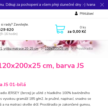
u. Děkuji za pochopení a všem přeji slunečné dny :-) Ivana
Přihlášení
 si rady? Zavolejte.
0
ks
529 620
za
0,00 Kč
(9-16 hodin)
1, výška matrace 20-25 cm
120x200x25 cm
Prostěradlo
120x200x25 cm, barva JS
a JS 01-bílá
radlo JERSEY (žerzej) je ušité z hladkého 100% bavlněného
 s vysokou gramáží 185 g/m2. Je pružné, napínací, snadno se
á a na matraci skvěle drží. Prostěradlo je zakončené gumou,