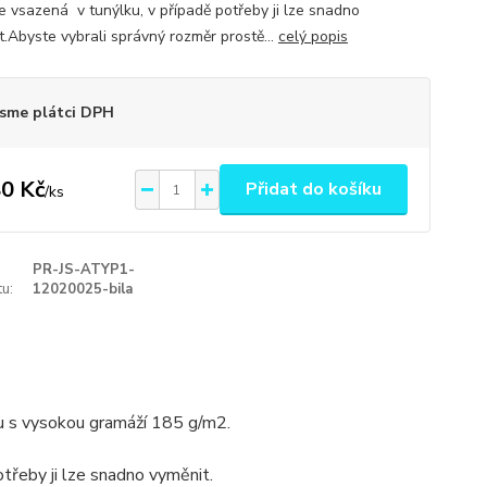
e vsazená v tunýlku, v případě potřeby ji lze snadno
t.Abyste vybrali správný rozměr prostě...
celý popis
sme plátci DPH
0 Kč
Přidat do košíku
/
ks
PR-JS-ATYP1-
u:
12020025-bila
u s vysokou gramáží 185 g/m2.
třeby ji lze snadno vyměnit.