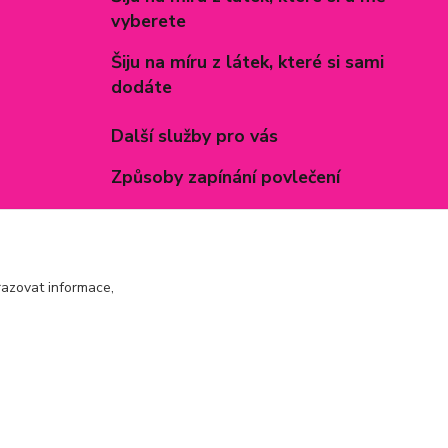
vyberete
Šiju na míru z látek, které si sami
dodáte
Další služby pro vás
Způsoby zapínání povlečení
Rozměry prostěradel
Inspirace - realizované zakázky
azovat informace,
Vytvořeno na
Eshop-rychle.cz