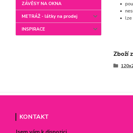
ZÁVĚSY NA OKNA
pou
nes
METRÁŽ - látky na prodej
lze
INSPIRACE
Zboží 
120x
KONTAKT
Jsem vám k dispozici