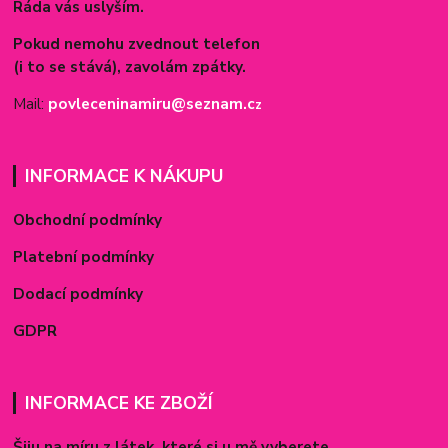
Ráda vás uslyším.
Pokud nemohu zvednout telefon
(i to se stává), zavolám zpátky.
Mail:
povleceninamiru@seznam.c
z
INFORMACE K NÁKUPU
Obchodní podmínky
Platební podmínky
Dodací podmínky
GDPR
INFORMACE KE ZBOŽÍ
Šiju na míru z látek, které si u mě vyberete