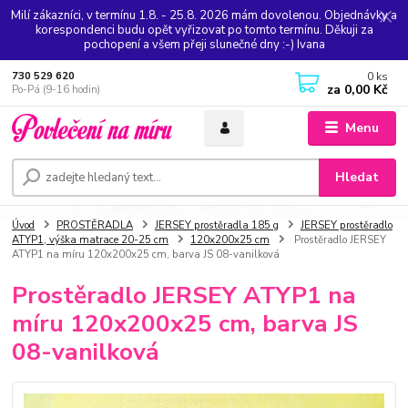
Milí zákazníci, v termínu 1.8. - 25.8. 2026 mám dovolenou. Objednávky a
korespondenci budu opět vyřizovat po tomto termínu. Děkuji za
pochopení a všem přeji slunečné dny :-) Ivana
0
ks
730 529 620
za
0,00 Kč
Po-Pá (9-16 hodin)
Menu
Hledat
Úvod
PROSTĚRADLA
JERSEY prostěradla 185 g
JERSEY prostěradlo
ATYP1, výška matrace 20-25 cm
120x200x25 cm
Prostěradlo JERSEY
ATYP1 na míru 120x200x25 cm, barva JS 08-vanilková
Prostěradlo JERSEY ATYP1 na
míru 120x200x25 cm, barva JS
08-vanilková