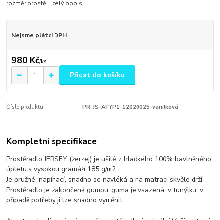
rozměr prostě...
celý popis
Nejsme plátci DPH
980 Kč
/
ks
Přidat do košíku
Číslo produktu:
PR-JS-ATYP1-12020025-vanilková
Kompletní specifikace
Prostěradlo JERSEY (žerzej) je ušité z hladkého 100% bavlněného
úpletu s vysokou gramáží 185 g/m2.
Je pružné, napínací, snadno se navléká a na matraci skvěle drží.
Prostěradlo je zakončené gumou, guma je vsazená v tunýlku, v
případě potřeby ji lze snadno vyměnit.