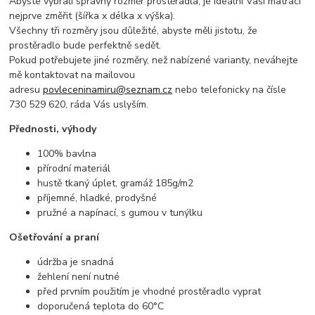
Abyste vybrali správný rozměr prostěradla, je ideální Vaši matraci
nejprve změřit (šířka x délka x výška).
Všechny tři rozměry jsou důležité, abyste měli jistotu, že
prostěradlo bude perfektně sedět.
Pokud potřebujete jiné rozměry, než nabízené varianty, neváhejte
mě kontaktovat na mailovou
adresu
povleceninamiru@seznam.cz
nebo telefonicky na čísle
730 529 620, ráda Vás uslyším.
Přednosti, výhody
100% bavlna
přírodní materiál
hustě tkaný úplet, gramáž 185g/m2
příjemné, hladké, prodyšné
pružné a napínací, s gumou v tunýlku
Ošetřování a praní
údržba je snadná
žehlení není nutné
před prvním použitím je vhodné prostěradlo vyprat
doporučená teplota do 60°C