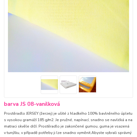
barva JS 08-vanilková
Prostěradlo JERSEY (žerzej) je ušité z hladkého 100% bavlněného úpletu
s vysokou gramáží 185 g/m2. Je pružné, napínací, snadno se navléká a na
matraci skvěle drží. Prostěradlo je zakončené gumou, guma je vsazená
v tunýlku, v případě potřeby ji lze snadno vyměnit.Abyste vybrali správný