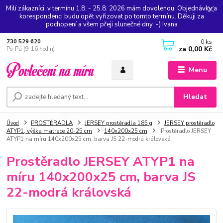
Milí zákazníci, v termínu 1.8. - 25.8. 2026 mám dovolenou. Objednávky a
korespondenci budu opět vyřizovat po tomto termínu. Děkuji za
pochopení a všem přeji slunečné dny :-) Ivana
0
ks
730 529 620
za
0,00 Kč
Po-Pá (9-16 hodin)
Menu
Hledat
Úvod
PROSTĚRADLA
JERSEY prostěradla 185 g
JERSEY prostěradlo
ATYP1, výška matrace 20-25 cm
140x200x25 cm
Prostěradlo JERSEY
ATYP1 na míru 140x200x25 cm, barva JS 22-modrá královská
Prostěradlo JERSEY ATYP1 na
míru 140x200x25 cm, barva JS
22-modrá královská