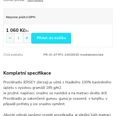
rozměr prostě...
celý popis
Nejsme plátci DPH
1 060 Kč
/
ks
Přidat do košíku
Číslo produktu:
PR-JS-ATYP1-14020025-modrakralovska
Kompletní specifikace
Prostěradlo JERSEY (žerzej) je ušité z hladkého 100% bavlněného
úpletu s vysokou gramáží 185 g/m2.
Je pružné, napínací, snadno se navléká a na matraci skvěle drží.
Prostěradlo je zakončené gumou, guma je vsazená v tunýlku, v
případě potřeby ji lze snadno vyměnit.
Abyste vybrali správný rozměr prostěradla, je ideální Vaši matraci