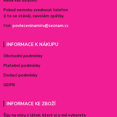
Ráda vás uslyším.
Pokud nemohu zvednout telefon
(i to se stává), zavolám zpátky.
Mail:
povleceninamiru@seznam.c
z
INFORMACE K NÁKUPU
Obchodní podmínky
Platební podmínky
Dodací podmínky
GDPR
INFORMACE KE ZBOŽÍ
Šiju na míru z látek, které si u mě vyberete