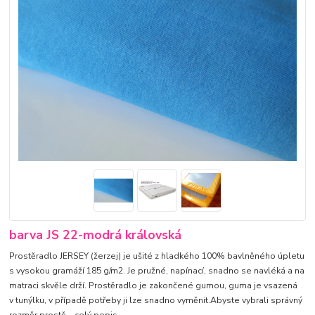
barva JS 22-modrá královská
Prostěradlo JERSEY (žerzej) je ušité z hladkého 100% bavlněného úpletu
s vysokou gramáží 185 g/m2. Je pružné, napínací, snadno se navléká a na
matraci skvěle drží. Prostěradlo je zakončené gumou, guma je vsazená
v tunýlku, v případě potřeby ji lze snadno vyměnit.Abyste vybrali správný