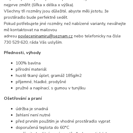
nejprve změřit (šířka x délka x výška).
Všechny tři rozměry jsou důležité, abyste měli jistotu, že
prostěradlo bude perfektně sedět.
Pokud potřebujete jiné rozměry, než nabízené varianty, neváhejte
mě kontaktovat na mailovou
adresu
povleceninamiru@seznam.cz
nebo telefonicky na čísle
730 529 620, ráda Vás uslyším.
Přednosti, výhody
100% bavlna
přírodní materiál
hustě tkaný úplet, gramáž 185g/m2
příjemné, hladké, prodyšné
pružné a napínací, s gumou v tunýlku
Ošetřování a praní
údržba je snadná
žehlení není nutné
před prvním použitím je vhodné prostěradlo vyprat
doporučená teplota do 60°C