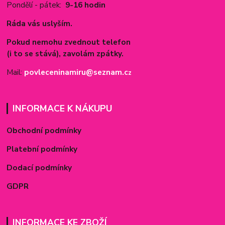
Pondělí - pátek:
9-16 hodin
Ráda vás uslyším.
Pokud nemohu zvednout telefon
(i to se stává), zavolám zpátky.
Mail:
povleceninamiru@seznam.c
z
INFORMACE K NÁKUPU
Obchodní podmínky
Platební podmínky
Dodací podmínky
GDPR
INFORMACE KE ZBOŽÍ