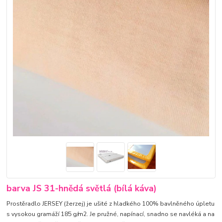
barva JS 31-hnědá světlá (bílá káva)
Prostěradlo JERSEY (žerzej) je ušité z hladkého 100% bavlněného úpletu
s vysokou gramáží 185 g/m2. Je pružné, napínací, snadno se navléká a na