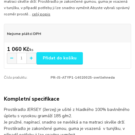
matraci skvěle drží. Prostěradlo je zakončené gumou, guma je vsazená
v tunýlku, v případě potřeby ji lze snadno vyměnit.Abyste vybrali správný
rozměr prostě...
celý popis
Nejsme plátci DPH
1 060 Kč
/
ks
Přidat do košíku
Číslo produktu:
PR-JS-ATYP1-14020025-svetlehneda
Kompletní specifikace
Prostěradlo JERSEY (žerzej) je ušité z hladkého 100% bavlněného
úpletu s vysokou gramáží 185 g/m2.
Je pružné, napínací, snadno se navléká a na matraci skvěle drží.
Prostěradlo je zakončené gumou, guma je vsazená v tunýlku, v
případě potřeby ji lze snadno vyměnit.