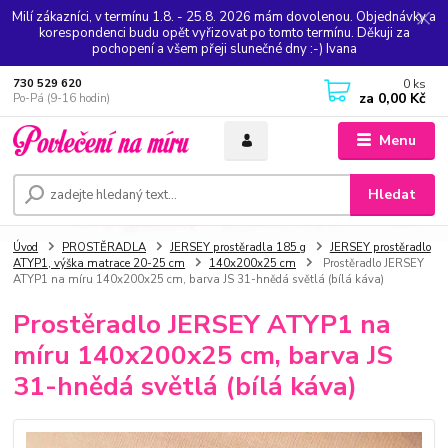
Milí zákazníci, v termínu 1.8. - 25.8. 2026 mám dovolenou. Objednávky a
korespondenci budu opět vyřizovat po tomto termínu. Děkuji za
pochopení a všem přeji slunečné dny :-) Ivana
0
ks
730 529 620
za
0,00 Kč
Po-Pá (9-16 hodin)
Menu
Hledat
Úvod
PROSTĚRADLA
JERSEY prostěradla 185 g
JERSEY prostěradlo
ATYP1, výška matrace 20-25 cm
140x200x25 cm
Prostěradlo JERSEY
ATYP1 na míru 140x200x25 cm, barva JS 31-hnědá světlá (bílá káva)
Prostěradlo JERSEY ATYP1 na
míru 140x200x25 cm, barva JS
31-hnědá světlá (bílá káva)