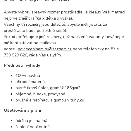
Abyste vybrali správný rozměr prostěradla, je ideální Vaši matraci
nejprve změřit (šířka x délka x výška).
Všechny tři rozměry jsou důležité, abyste měli jistotu, že
prostěradlo bude perfektně sedět.
Pokud potřebujete jiné rozměry, než nabízené varianty, neváhejte
mě kontaktovat na mailovou
adresu
povleceninamiru@seznam.cz
nebo telefonicky na čísle
730 529 620, ráda Vás uslyším.
Přednosti, výhody
100% bavlna
přírodní materiál
hustě tkaný úplet, gramáž 185g/m2
příjemné, hladké, prodyšné
pružné a napínací, s gumou v tunýlku
Ošetřování a praní
údržba je snadná
žehlení není nutné