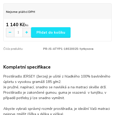
Nejsme plátci DPH
1 140 Kč
/
ks
Přidat do košíku
Číslo produktu:
PR-JS-ATYP1-16020025-tyrkysova
Kompletní specifikace
Prostěradlo JERSEY (žerzej) je ušité z hladkého 100% bavlněného
úpletu s vysokou gramáží 185 g/m2.
Je pružné, napínací, snadno se navléká a na matraci skvěle drží.
Prostěradlo je zakončené gumou, guma je vsazená v tunýlku, v
případě potřeby ji lze snadno vyměnit.
Abyste vybrali správný rozměr prostěradla, je ideální Vaši matraci
nejprve změřit (šířka x délka x výška).