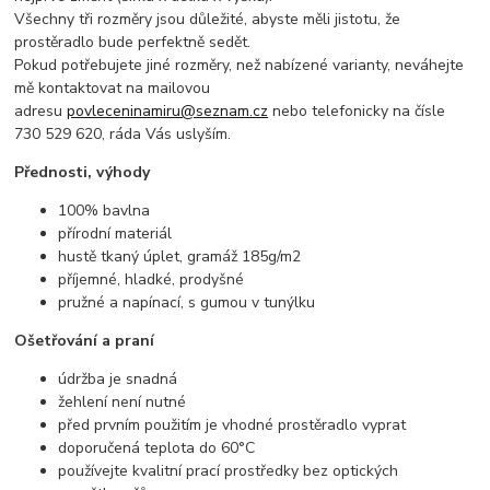
Všechny tři rozměry jsou důležité, abyste měli jistotu, že
prostěradlo bude perfektně sedět.
Pokud potřebujete jiné rozměry, než nabízené varianty, neváhejte
mě kontaktovat na mailovou
adresu
povleceninamiru@seznam.cz
nebo telefonicky na čísle
730 529 620, ráda Vás uslyším.
Přednosti, výhody
100% bavlna
přírodní materiál
hustě tkaný úplet, gramáž 185g/m2
příjemné, hladké, prodyšné
pružné a napínací, s gumou v tunýlku
Ošetřování a praní
údržba je snadná
žehlení není nutné
před prvním použitím je vhodné prostěradlo vyprat
doporučená teplota do 60°C
používejte kvalitní prací prostředky bez optických