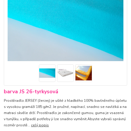
barva JS 26-tyrkysová
Prostěradlo JERSEY (žerzej) je ušité z hladkého 100% bavlněného úpletu
s vysokou gramáží 185 g/m2. Je pružné, napínací, snadno se navléká a na
matraci skvěle drží. Prostěradlo je zakončené gumou, guma je vsazená
v tunýlku, v případě potřeby ji lze snadno vyměnit.Abyste vybrali správný
rozměr prostě...
celý popis