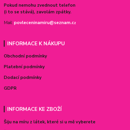
Pokud nemohu zvednout telefon
(i to se stává), zavolám zpátky.
Mail:
povleceninamiru@seznam.c
z
INFORMACE K NÁKUPU
Obchodní podmínky
Platební podmínky
Dodací podmínky
GDPR
INFORMACE KE ZBOŽÍ
Šiju na míru z látek, které si u mě vyberete