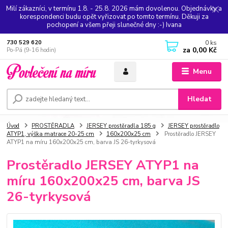
Milí zákazníci, v termínu 1.8. - 25.8. 2026 mám dovolenou. Objednávky a
korespondenci budu opět vyřizovat po tomto termínu. Děkuji za
pochopení a všem přeji slunečné dny :-) Ivana
0
ks
730 529 620
za
0,00 Kč
Po-Pá (9-16 hodin)
Menu
Hledat
Úvod
PROSTĚRADLA
JERSEY prostěradla 185 g
JERSEY prostěradlo
ATYP1, výška matrace 20-25 cm
160x200x25 cm
Prostěradlo JERSEY
ATYP1 na míru 160x200x25 cm, barva JS 26-tyrkysová
Prostěradlo JERSEY ATYP1 na
míru 160x200x25 cm, barva JS
26-tyrkysová