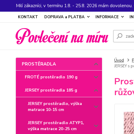
Milí zákazníci, v termínu 1.8. - 25.8. 2026 mám dovolenou
KONTAKT
DOPRAVA a PLATBA
INFORMACE
I
Úvod
PROSTĚRADLA
JERSEY s p
FROTÉ prostěradlo 190 g
Pros
růžo
JERSEY prostěradla 185 g
JERSEY prostěradlo, výška
matrace 10-15 cm
JERSEY prostěradlo ATYP1,
výška matrace 20-25 cm