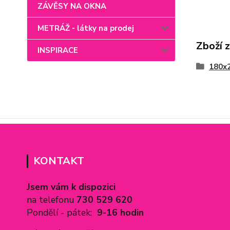
ZÁVĚSY NA OKNA
METRÁŽ - látky na prodej
Zboží 
INSPIRACE
180x
KONTAKT
Jsem vám k dispozici
na telefonu
730 529 620
Pondělí - pátek:
9-16 hodin