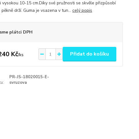
i vysokou 10-15 cm.Díky své pružnosti se skvěle přizpůsobí
a pěkně drží. Guma je vsazena v tun...
celý popis
sme plátci DPH
240 Kč
Přidat do košíku
/
ks
PR-JS-18020015-E-
u:
svruzova