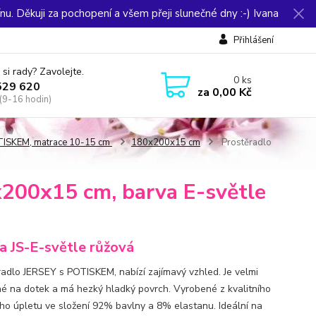
u. Děkuji za pochopení a všem přeji slunečné dny :-) Ivana
Přihlášení
 si rady? Zavolejte.
0
ks
529 620
za
0,00 Kč
(9-16 hodin)
OTISKEM, matrace 10-15 cm
180x200x15 cm
Prostěradlo
200x15 cm, barva E-světle
a JS-E-světle růžová
radlo JERSEY s POTISKEM, nabízí zajímavý vzhled. Je velmi
né na dotek a má hezký hladký povrch. Vyrobené z kvalitního
ho úpletu ve složení 92% bavlny a 8% elastanu. Ideální na