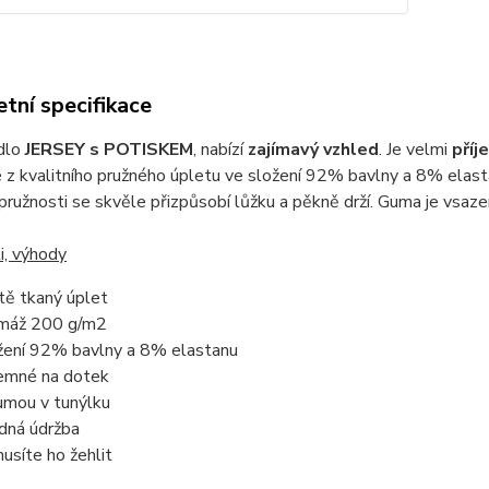
tní specifikace
dlo
JERSEY s POTISKEM
, nabízí
zajímavý vzhled
. Je velmi
příj
z kvalitního pružného úpletu ve složení 92% bavlny a 8% elast
pružnosti se skvěle přizpůsobí lůžku a pěkně drží. Guma je vsaze
i, výhody
tě tkaný úplet
máž 200 g/m2
žení 92% bavlny a 8% elastanu
jemné na dotek
umou v tunýlku
dná údržba
usíte ho žehlit