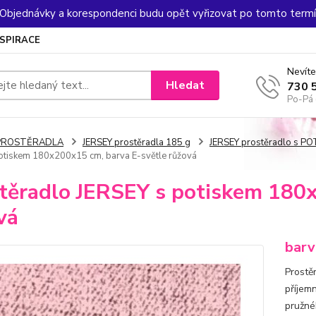
. Objednávky a korespondenci budu opět vyřizovat po tomto termín
NSPIRACE
Nevíte
Hledat
730 
Po-Pá 
PROSTĚRADLA
JERSEY prostěradla 185 g
JERSEY prostěradlo s P
otiskem 180x200x15 cm, barva E-světle růžová
těradlo JERSEY s potiskem 180x
vá
barv
Prostě
příjem
pružné