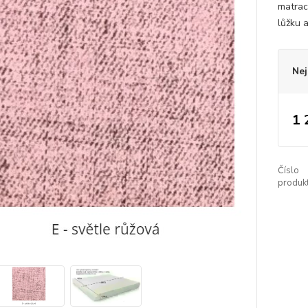
matrac
lůžku 
Nej
1 
Číslo
produkt