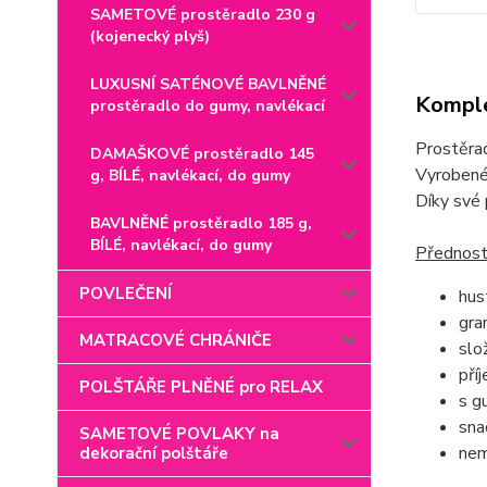
SAMETOVÉ prostěradlo 230 g
(kojenecký plyš)
LUXUSNÍ SATÉNOVÉ BAVLNĚNÉ
Komple
prostěradlo do gumy, navlékací
Prostěra
DAMAŠKOVÉ prostěradlo 145
Vyrobené 
g, BÍLÉ, navlékací, do gumy
Díky své 
BAVLNĚNÉ prostěradlo 185 g,
BÍLÉ, navlékací, do gumy
Přednost
POVLEČENÍ
hus
gra
MATRACOVÉ CHRÁNIČE
slo
pří
POLŠTÁŘE PLNĚNÉ pro RELAX
s g
sna
SAMETOVÉ POVLAKY na
nem
dekorační polštáře